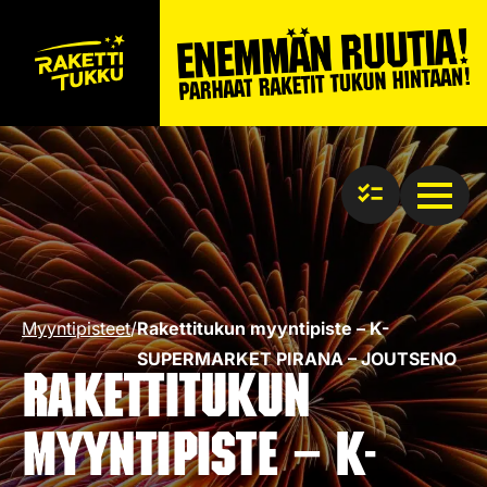
Myyntipisteet
/
Rakettitukun myyntipiste – K-
SUPERMARKET PIRANA – JOUTSENO
Rakettitukun
myyntipiste – K-