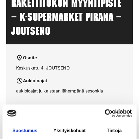
Rakettitukun myyntipiste
– K-SUPERMARKET PIRANA –
JOUTSENO
Osoite
Keskuskatu 4, JOUTSENO
Aukioloajat
aukioloajat julkaistaan lähempänä sesonkia
Katso reitti kartalta
Suostumus
Yksityiskohdat
Tietoja