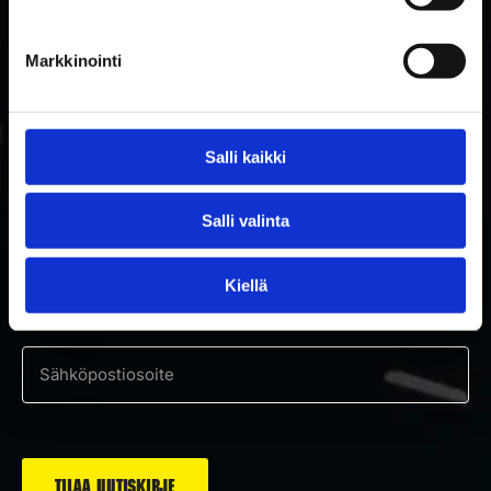
Markkinointi
Salli kaikki
TILAA RAKETTITUKUN UUTISKIRJE
Salli valinta
Tilaa uutiskirje ja saat ensimmäisenä tietoa uutuuksista ja
Kiellä
tarjouksista!
Hyväksyn tietosuojaselosteen mukaisen tietojeni käytön.
*
Suostumus
*
Sähköposti
*