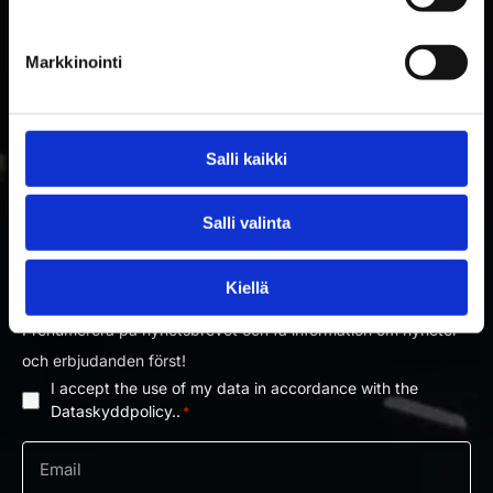
Markkinointi
Salli kaikki
Salli valinta
PRENUMERERA PÅ RAKETTITUKKU
NYHETSBREV
Kiellä
Prenumerera på nyhetsbrevet och få information om nyheter
och erbjudanden först!
I accept the use of my data in accordance with the
Dataskyddpolicy
Dataskyddpolicy..
*
*
e-