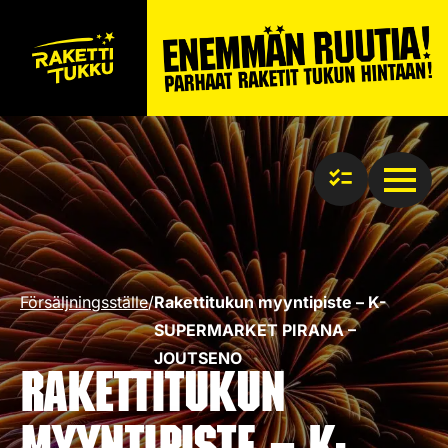
Försäljningsställe
/
Rakettitukun myyntipiste – K-
SUPERMARKET PIRANA –
JOUTSENO
Rakettitukun