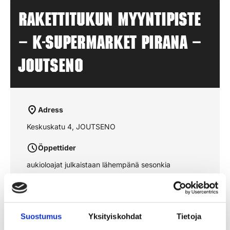
Rakettitukun myyntipiste
– K-SUPERMARKET PIRANA –
JOUTSENO
Adress
Keskuskatu 4, JOUTSENO
Öppettider
aukioloajat julkaistaan lähempänä sesonkia
Se rutten på kartan
Suostumus
Yksityiskohdat
Tietoja