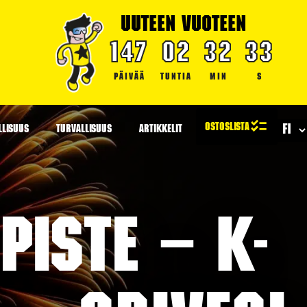
UUTEEN VUOTEEN
147
02
32
32
PÄIVÄÄ
TUNTIA
MIN
S
LLISUUS
TURVALLISUUS
ARTIKKELIT
iste – K-