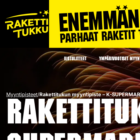
ILOTULITTEET
YMPÄRIVUOTISET MYYNT
Myyntipisteet
/
Rakettitukun myyntipiste – K-SUPERMA
Rakettitu