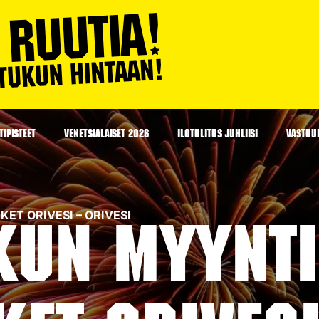
IPISTEET
VENETSIALAISET 2026
ILOTULITUS JUHLIISI
VASTUU
RKET ORIVESI – ORIVESI
kun myyntip