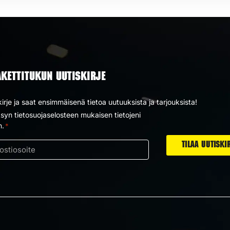
AKETTITUKUN UUTISKIRJE
kirje ja saat ensimmäisenä tietoa uutuuksista ja tarjouksista!
yn tietosuojaselosteen mukaisen tietojeni
us
n.
*
ti