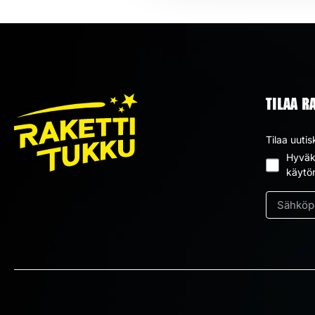
TILAA R
Tilaa uutis
Hyväks
Suostum
käytö
*
Sähköpos
*