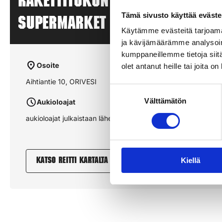
Rakettitukun myyntipiste – K
Tämä sivusto käyttää eväste
SUPERMARKET ORIVESI – ORIVES
Käytämme evästeitä tarjoama
ja kävijämäärämme analysoim
kumppaneillemme tietoja siitä
Osoite
olet antanut heille tai joita o
Aihtiantie 10, ORIVESI
Suostumuksen
Välttämätön
valinta
Aukioloajat
aukioloajat julkaistaan lähempänä sesonkia
Kiellä
Katso reitti kartalta