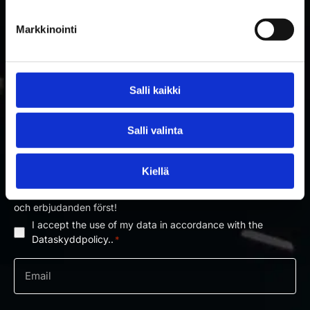
Markkinointi
Salli kaikki
PRENUMERERA PÅ RAKETTITUKKU
Salli valinta
NYHETSBREV
Kiellä
Prenumerera på nyhetsbrevet och få information om nyheter
och erbjudanden först!
I accept the use of my data in accordance with the
Dataskyddpolicy
Dataskyddpolicy..
*
*
e-
post