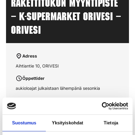
Rakettitukun myyntipiste
– K-SUPERMARKET ORIVESI –
ORIVESI
Adress
Aihtiantie 10, ORIVESI
Öppettider
aukioloajat julkaistaan lähempänä sesonkia
Se rutten på kartan
Suostumus
Yksityiskohdat
Tietoja