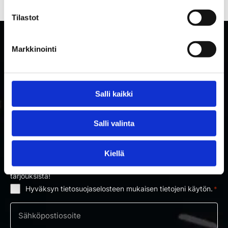
Tilastot
Markkinointi
Salli kaikki
Salli valinta
TILAA RAKETTITUKUN UUTISKIRJE
Kiellä
Tilaa uutiskirje ja saat ensimmäisenä tietoa uutuuksista ja
tarjouksista!
Hyväksyn tietosuojaselosteen mukaisen tietojeni käytön.
*
Suostumus
*
Sähköposti