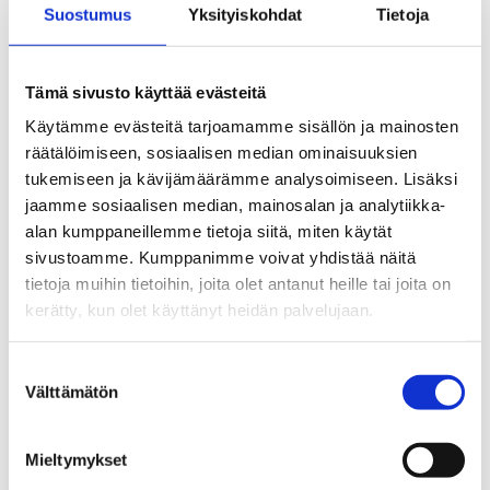
Katso reitti kartalta
Suostumus
Yksityiskohdat
Tietoja
Tämä sivusto käyttää evästeitä
Käytämme evästeitä tarjoamamme sisällön ja mainosten
räätälöimiseen, sosiaalisen median ominaisuuksien
tukemiseen ja kävijämäärämme analysoimiseen. Lisäksi
jaamme sosiaalisen median, mainosalan ja analytiikka-
alan kumppaneillemme tietoja siitä, miten käytät
sivustoamme. Kumppanimme voivat yhdistää näitä
tietoja muihin tietoihin, joita olet antanut heille tai joita on
kerätty, kun olet käyttänyt heidän palvelujaan.
Suostumuksen
Välttämätön
valinta
Mieltymykset