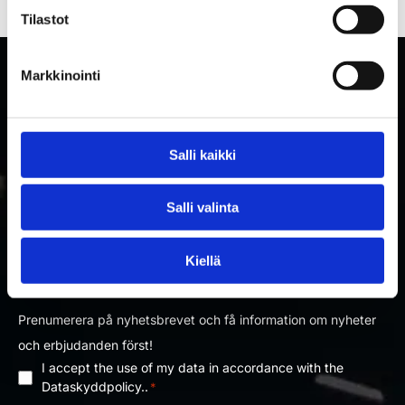
Tilastot
Markkinointi
Salli kaikki
Salli valinta
PRENUMERERA PÅ RAKETTITUKKU
Kiellä
NYHETSBREV
Prenumerera på nyhetsbrevet och få information om nyheter
och erbjudanden först!
I accept the use of my data in accordance with the
Dataskyddpolicy
Dataskyddpolicy..
*