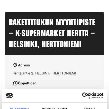
Rakettitukun myyntipiste
– K-SUPERMARKET HERTTA –
HELSINKI, HERTTONIEMI
Adress
Hiihtäjäntie 2, HELSINKI, HERTTONIEMI
Öppettider
aukioloajat julkaistaan lähempänä sesonkia
Suostumus
Yksityiskohdat
Tietoja