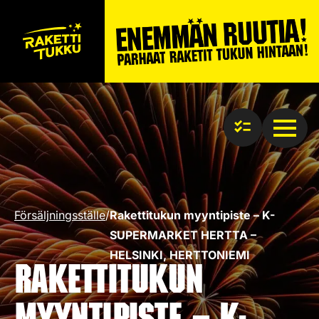
Försäljningsställe
/
Rakettitukun myyntipiste – K-
SUPERMARKET HERTTA –
HELSINKI, HERTTONIEMI
Rakettitukun