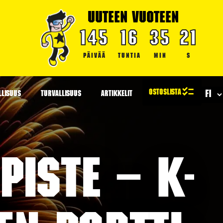
UUTEEN VUOTEEN
145
16
35
21
PÄIVÄÄ
TUNTIA
MIN
S
LLISUUS
TURVALLISUUS
ARTIKKELIT
iste – K-