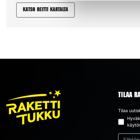
Katso reitti kartalta
TILAA R
Tilaa uutis
Hyväks
Suostum
käytö
*