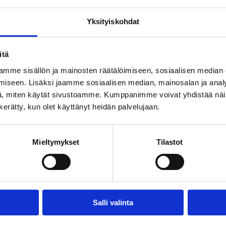
Yksityiskohdat
-
itä
mme sisällön ja mainosten räätälöimiseen, sosiaalisen median
 –
iseen. Lisäksi jaamme sosiaalisen median, mainosalan ja analy
, miten käytät sivustoamme. Kumppanimme voivat yhdistää näitä t
n kerätty, kun olet käyttänyt heidän palvelujaan.
Mieltymykset
Tilastot
Salli valinta