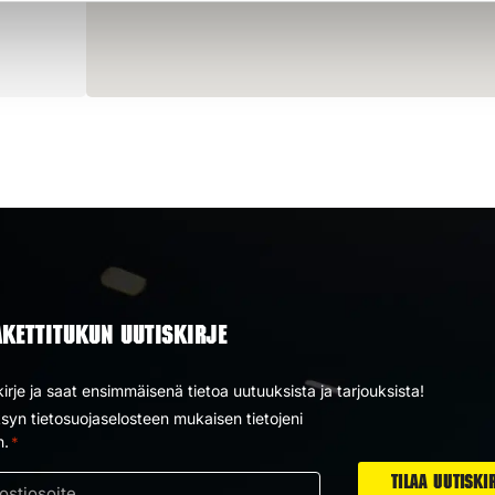
AKETTITUKUN UUTISKIRJE
kirje ja saat ensimmäisenä tietoa uutuuksista ja tarjouksista!
yn tietosuojaselosteen mukaisen tietojeni
us
n.
*