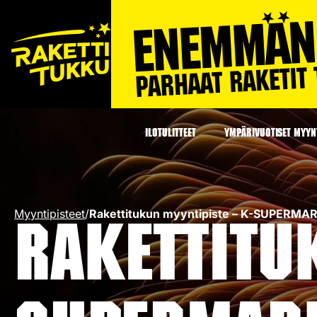
ILOTULITTEET
YMPÄRIVUOTISET MYYNT
Myyntipisteet
/
Rakettitukun myyntipiste – K-SUPERM
Rakettitu