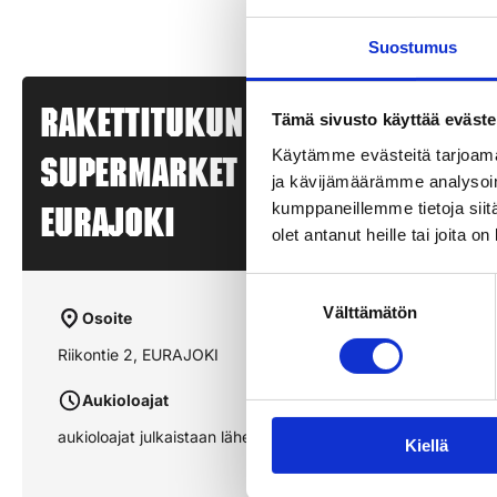
Suostumus
Rakettitukun myyntipiste – K
Tämä sivusto käyttää eväste
Käytämme evästeitä tarjoama
SUPERMARKET EURAJOEN PORTTI
ja kävijämäärämme analysoim
kumppaneillemme tietoja siitä
EURAJOKI
olet antanut heille tai joita o
Suostumuksen
Välttämätön
valinta
Osoite
Riikontie 2, EURAJOKI
Aukioloajat
aukioloajat julkaistaan lähempänä sesonkia
Kiellä