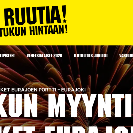
IPISTEET
VENETSIALAISET 2026
ILOTULITUS JUHLIISI
VASTUU
ARKET EURAJOEN PORTTI – EURAJOKI
kun myyntip