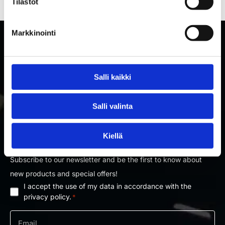
Tilastot
Markkinointi
Salli kaikki
Salli valinta
SUBSCRIBE TO RAKETTITUKKU'S NEWSLETTER
Kiellä
Subscribe to our newsletter and be the first to know about
new products and special offers!
I accept the use of my data in accordance with the
Privacy
privacy policy.
*
policy
*