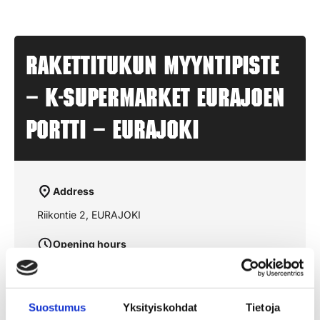
Rakettitukun myyntipiste
– K-SUPERMARKET EURAJOEN
PORTTI – EURAJOKI
Address
Riikontie 2, EURAJOKI
Opening hours
aukioloajat julkaistaan lähempänä sesonkia
Suostumus
Yksityiskohdat
Tietoja