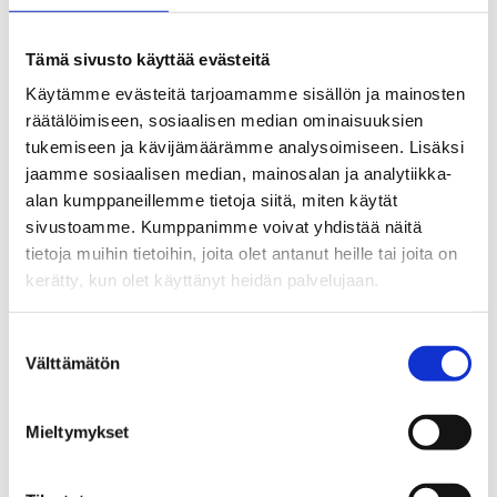
See the route on the map
Tämä sivusto käyttää evästeitä
Käytämme evästeitä tarjoamamme sisällön ja mainosten
räätälöimiseen, sosiaalisen median ominaisuuksien
tukemiseen ja kävijämäärämme analysoimiseen. Lisäksi
jaamme sosiaalisen median, mainosalan ja analytiikka-
alan kumppaneillemme tietoja siitä, miten käytät
sivustoamme. Kumppanimme voivat yhdistää näitä
tietoja muihin tietoihin, joita olet antanut heille tai joita on
kerätty, kun olet käyttänyt heidän palvelujaan.
Suostumuksen
Välttämätön
valinta
Mieltymykset