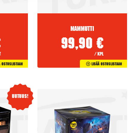
Mammutti
€
99,90
€
t
/ kpl
ä Ostoslistaan
Lisää Ostoslistaan
Uutuus!