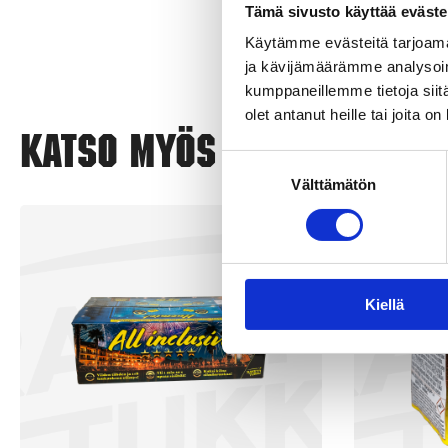
Tämä sivusto käyttää eväste
Käytämme evästeitä tarjoama
ja kävijämäärämme analysoim
kumppaneillemme tietoja siitä
olet antanut heille tai joita o
Katso myös nämä
Suostumuksen
Välttämätön
valinta
Uutuus!
Kiellä