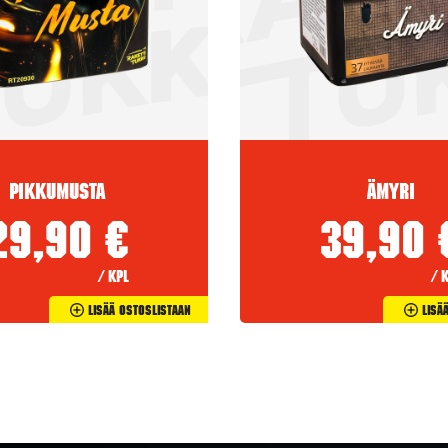
Pikkumusta
Ämyri
29,90
€
39,90
/ kpl
/ 
Lisää Ostoslistaan
Lisä