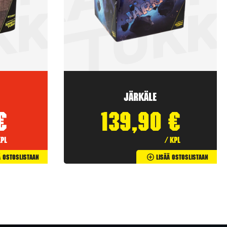
Järkäle
€
139,90
€
kpl
/ kpl
ä Ostoslistaan
Lisää Ostoslistaan