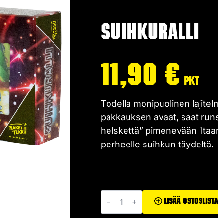
Suihkuralli
11,90
€
pkt
Todella monipuolinen lajitel
pakkauksen avaat, saat runsaa
helskettä” pimenevään iltaan.
perheelle suihkun täydeltä.
Suihkuralli
määrä
Lisää Ostoslist