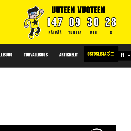
UUTEEN VUOTEEN
147
09
30
27
PÄIVÄÄ
TUNTIA
MIN
S
LLISUUS
TURVALLISUUS
ARTIKKELIT