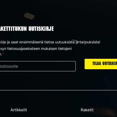
AKETTITUKUN UUTISKIRJE
kirje ja saat ensimmäisenä tietoa uutuuksista ja tarjouksista!
yn tietosuojaselosteen mukaisen tietojeni
us
n.
*
ti
Artikkelit
Raketit