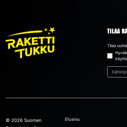
TILAA R
Tilaa uutis
Hyväks
Suostum
käytö
*
Sähköpos
*
Etusivu
© 2026 Suomen