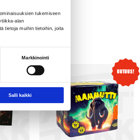
 ominaisuuksien tukemiseen
tiikka-alan
ietoja muihin tietoihin, joita
Markkinointi
Uutuus!
Uutuus!
Salli kaikki