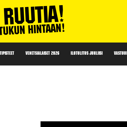
IPISTEET
VENETSIALAISET 2026
ILOTULITUS JUHLIISI
VASTUU