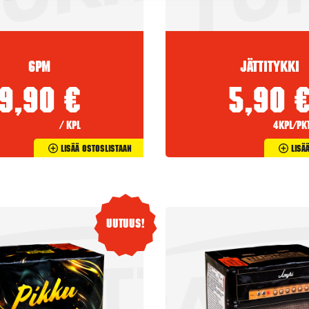
6PM
Jättitykki
9,90
€
5,90
/ kpl
4kpl/pk
Lisää Ostoslistaan
Lisä
Uutuus!