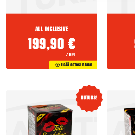
All Inclusive
199,90
€
/ kpl
Lisää Ostoslistaan
Uutuus!