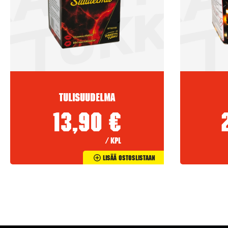
Tulisuudelma
13,90
€
/ kpl
Lisää Ostoslistaan