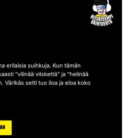
ma erilaisia suihkuja. Kun tämän
sti ”vilinää vilskettä” ja ”helinää
 Värikäs setti tuo iloa ja eloa koko
aan