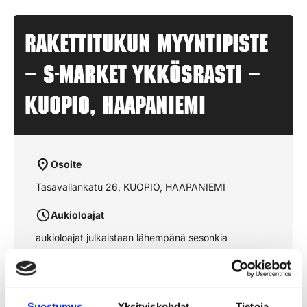
Rakettitukun myyntipiste
– S-MARKET YKKÖSRASTI –
KUOPIO, HAAPANIEMI
Osoite
Tasavallankatu 26, KUOPIO, HAAPANIEMI
Aukioloajat
aukioloajat julkaistaan lähempänä sesonkia
Katso reitti kartalta
Suostumus
Yksityiskohdat
Tietoja