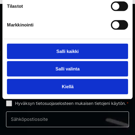
Tilastot
Markkinointi
Salli kaikki
Salli valinta
TILAA RAKETTITUKUN UUTISKIRJE
Kiellä
Tilaa uutiskirje ja saat ensimmäisenä tietoa uutuuksista ja
tarjouksista!
Hyväksyn tietosuojaselosteen mukaisen tietojeni käytön.
*
Suostumus
*
Sähköposti
*