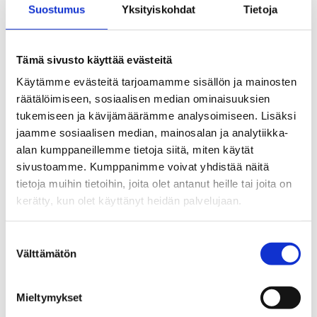
Katso reitti kartalta
Suostumus
Yksityiskohdat
Tietoja
Tämä sivusto käyttää evästeitä
Käytämme evästeitä tarjoamamme sisällön ja mainosten
räätälöimiseen, sosiaalisen median ominaisuuksien
tukemiseen ja kävijämäärämme analysoimiseen. Lisäksi
jaamme sosiaalisen median, mainosalan ja analytiikka-
alan kumppaneillemme tietoja siitä, miten käytät
sivustoamme. Kumppanimme voivat yhdistää näitä
tietoja muihin tietoihin, joita olet antanut heille tai joita on
kerätty, kun olet käyttänyt heidän palvelujaan.
Suostumuksen
Välttämätön
valinta
Mieltymykset