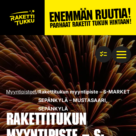
Myyntipisteet
/
Rakettitukun myyntipiste – S-MARKET
SEPÄNKYLÄ – MUSTASAARI,
SEPÄNKYLÄ
Rakettitukun