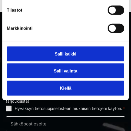
Tilastot
Markkinointi
Salli kaikki
Salli valinta
TILAA RAKETTITUKUN UUTISKIRJE
Kiellä
Tilaa uutiskirje ja saat ensimmäisenä tietoa uutuuksista ja
tarjouksista!
Hyväksyn tietosuojaselosteen mukaisen tietojeni käytön.
*
Suostumus
*
Sähköposti