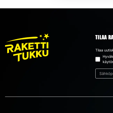
TILAA R
Tilaa uutis
Hyväks
Suostum
käytö
*
Sähköpos
*