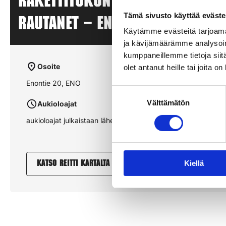
Rakettitukun myyntipiste –
Tämä sivusto käyttää eväste
RAUTANET – ENO
Käytämme evästeitä tarjoama
ja kävijämäärämme analysoim
kumppaneillemme tietoja siitä
Osoite
olet antanut heille tai joita o
Enontie 20, ENO
Suostumuksen
Välttämätön
valinta
Aukioloajat
aukioloajat julkaistaan lähempänä sesonkia
Kiellä
Katso reitti kartalta