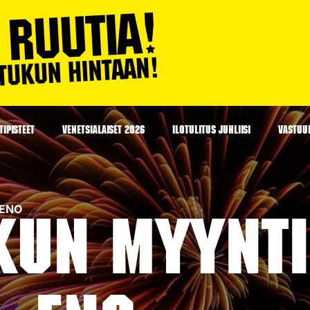
IPISTEET
VENETSIALAISET 2026
ILOTULITUS JUHLIISI
VASTUU
 ENO
kun myynti