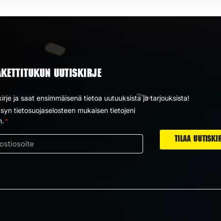
AKETTITUKUN UUTISKIRJE
kirje ja saat ensimmäisenä tietoa uutuuksista ja tarjouksista!
yn tietosuojaselosteen mukaisen tietojeni
us
n.
*
ti