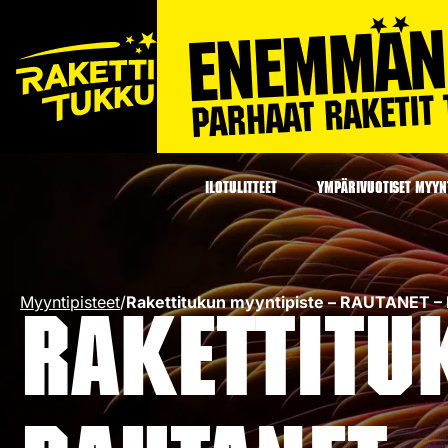
ILOTULITTEET
YMPÄRIVUOTISET MYYNT
Myyntipisteet
/
Rakettitukun myyntipiste – RAUTANET –
Rakettitu