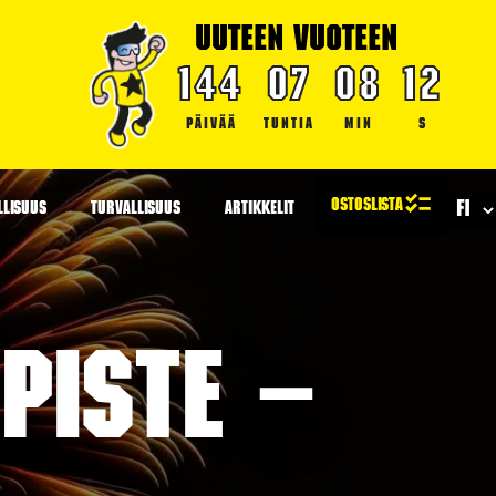
UUTEEN VUOTEEN
144
07
08
11
PÄIVÄÄ
TUNTIA
MIN
S
LLISUUS
TURVALLISUUS
ARTIKKELIT
piste –