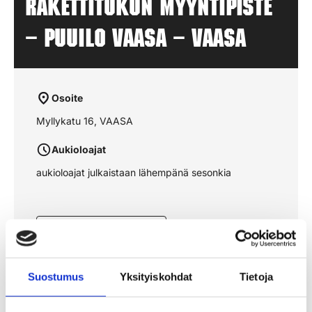
Rakettitukun myyntipiste
– PUUILO VAASA – VAASA
Osoite
Myllykatu 16, VAASA
Aukioloajat
aukioloajat julkaistaan lähempänä sesonkia
Katso reitti kartalta
Suostumus
Yksityiskohdat
Tietoja