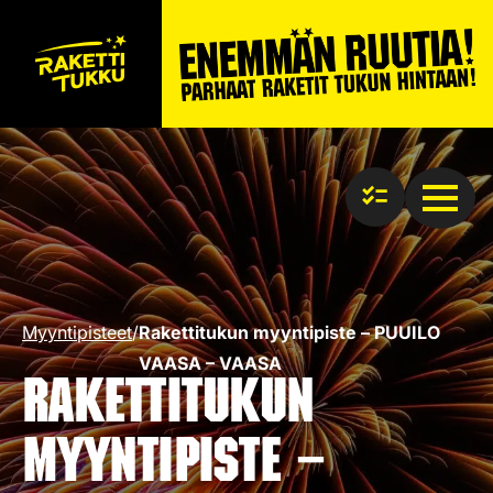
Myyntipisteet
/
Rakettitukun myyntipiste – PUUILO
VAASA – VAASA
Rakettitukun
myyntipiste –