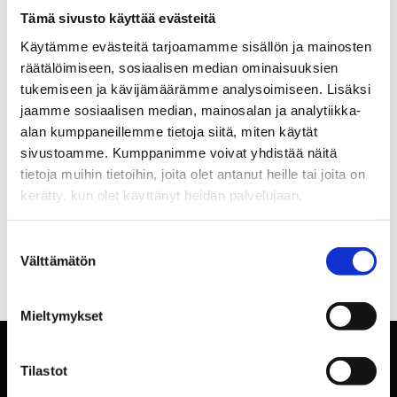
Tämä sivusto käyttää evästeitä
Käytämme evästeitä tarjoamamme sisällön ja mainosten
räätälöimiseen, sosiaalisen median ominaisuuksien
tukemiseen ja kävijämäärämme analysoimiseen. Lisäksi
jaamme sosiaalisen median, mainosalan ja analytiikka-
alan kumppaneillemme tietoja siitä, miten käytät
sivustoamme. Kumppanimme voivat yhdistää näitä
tietoja muihin tietoihin, joita olet antanut heille tai joita on
kerätty, kun olet käyttänyt heidän palvelujaan.
Suostumuksen
Välttämätön
valinta
Mieltymykset
Tilastot