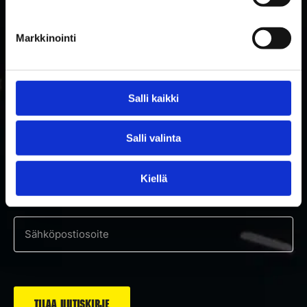
Markkinointi
Salli kaikki
TILAA RAKETTITUKUN UUTISKIRJE
Salli valinta
Tilaa uutiskirje ja saat ensimmäisenä tietoa uutuuksista ja
Kiellä
tarjouksista!
Hyväksyn tietosuojaselosteen mukaisen tietojeni käytön.
*
Suostumus
*
Sähköposti
*