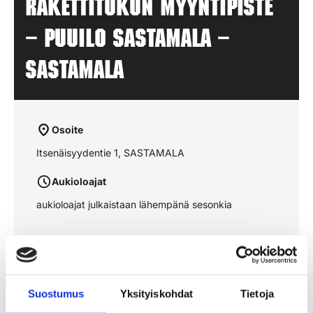
Rakettitukun myyntipiste
– PUUILO SASTAMALA –
SASTAMALA
Osoite
Itsenäisyydentie 1, SASTAMALA
Aukioloajat
aukioloajat julkaistaan lähempänä sesonkia
Katso reitti kartalta
Suostumus
Yksityiskohdat
Tietoja