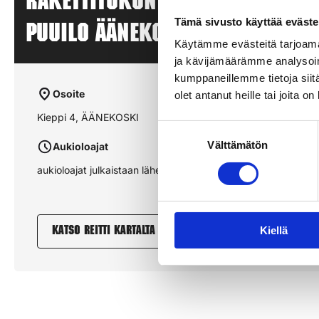
Rakettitukun myyntipiste –
Tämä sivusto käyttää eväste
PUUILO ÄÄNEKOSKI – ÄÄNEKOSK
Käytämme evästeitä tarjoama
ja kävijämäärämme analysoim
kumppaneillemme tietoja siitä
Osoite
olet antanut heille tai joita o
Kieppi 4, ÄÄNEKOSKI
Suostumuksen
Välttämätön
valinta
Aukioloajat
aukioloajat julkaistaan lähempänä sesonkia
Kiellä
Katso reitti kartalta