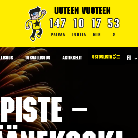
UUTEEN VUOTEEN
147
10
17
52
PÄIVÄÄ
TUNTIA
MIN
S
LLISUUS
TURVALLISUUS
ARTIKKELIT
piste –