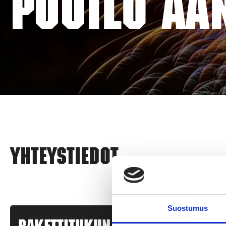
PUUILO ÄÄ
Yhteystiedot
Suostumus