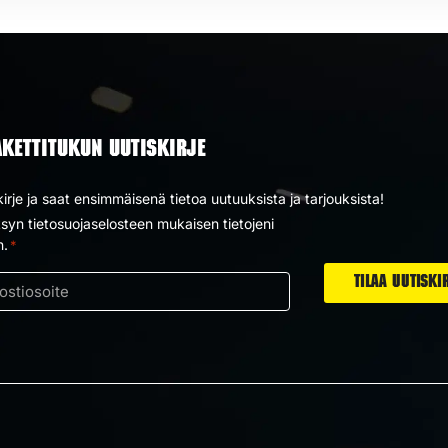
AKETTITUKUN UUTISKIRJE
kirje ja saat ensimmäisenä tietoa uutuuksista ja tarjouksista!
yn tietosuojaselosteen mukaisen tietojeni
us
n.
*
ti