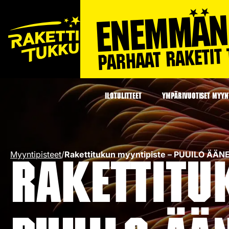
ILOTULITTEET
YMPÄRIVUOTISET MYYNT
Myyntipisteet
/
Rakettitukun myyntipiste – PUUILO ÄÄ
Rakettitu