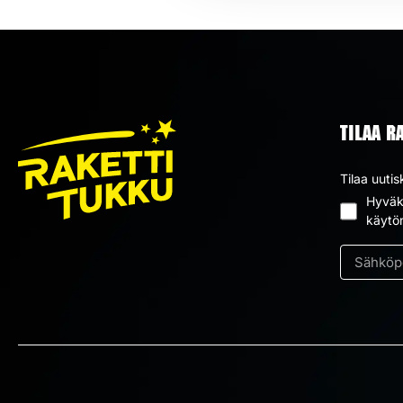
TILAA R
Tilaa uutis
Hyväks
Suostum
käytö
*
Sähköpos
*