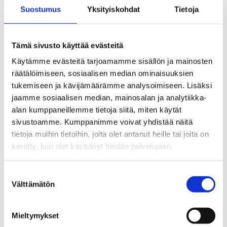
Suostumus
Yksityiskohdat
Tietoja
Katso reitti kartalta
Tämä sivusto käyttää evästeitä
Käytämme evästeitä tarjoamamme sisällön ja mainosten
räätälöimiseen, sosiaalisen median ominaisuuksien
tukemiseen ja kävijämäärämme analysoimiseen. Lisäksi
jaamme sosiaalisen median, mainosalan ja analytiikka-
alan kumppaneillemme tietoja siitä, miten käytät
sivustoamme. Kumppanimme voivat yhdistää näitä
tietoja muihin tietoihin, joita olet antanut heille tai joita on
kerätty, kun olet käyttänyt heidän palvelujaan.
Suostumuksen
Välttämätön
valinta
Mieltymykset