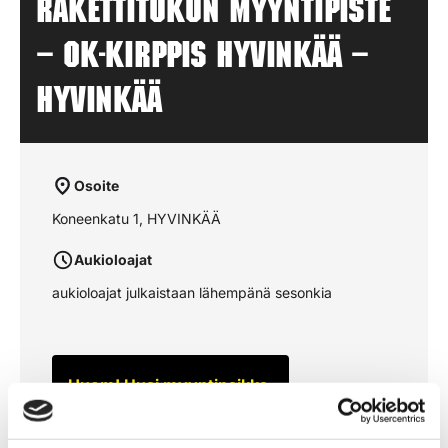
Rakettitukun myyntipiste
– OK-KIRPPIS HYVINKÄÄ –
HYVINKÄÄ
Osoite
Koneenkatu 1, HYVINKÄÄ
Aukioloajat
aukioloajat julkaistaan lähempänä sesonkia
Huom! Uusi myyntipaikka.