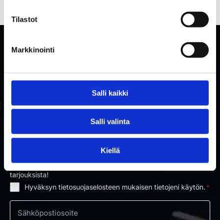
Tilastot
Markkinointi
Salli kaikki
Salli valinta
TILAA RAKETTITUKUN UUTISKIRJE
Kiellä
Tilaa uutiskirje ja saat ensimmäisenä tietoa uutuuksista ja
tarjouksista!
Hyväksyn tietosuojaselosteen mukaisen tietojeni käytön.
*
Suostumus
*
Sähköposti