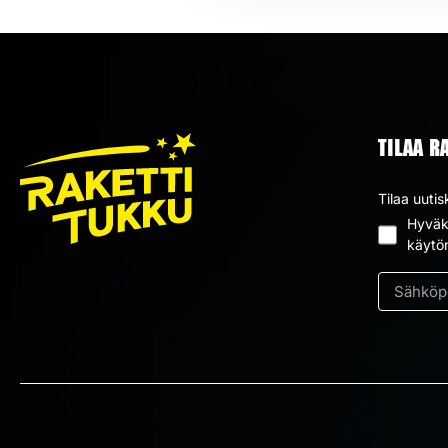
TILAA R
Tilaa uutis
Hyväks
Suostum
käytö
*
Sähköpos
*