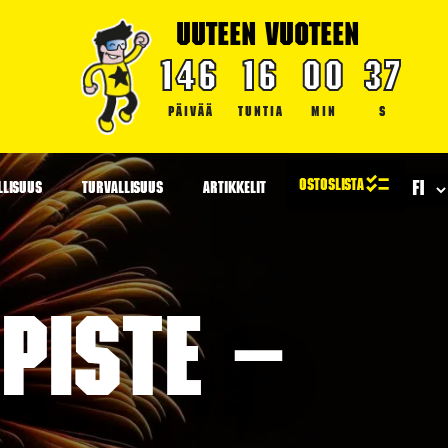
UUTEEN VUOTEEN
146
16
00
36
PÄIVÄÄ
TUNTIA
MIN
S
LLISUUS
TURVALLISUUS
ARTIKKELIT
piste –