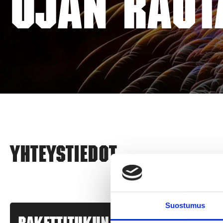
OJAN RAUT
Yhteystiedot
Suostumus