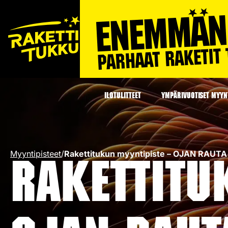
ILOTULITTEET
YMPÄRIVUOTISET MYYNT
Myyntipisteet
/
Rakettitukun myyntipiste – OJAN RAUT
Rakettitu