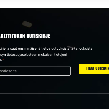
AKETTITUKUN UUTISKIRJE
kirje ja saat ensimmäisenä tietoa uutuuksista ja tarjouksista!
yn tietosuojaselosteen mukaisen tietojeni
us
n.
*
ti