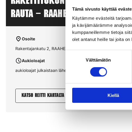
Rakettitukun myyntipiste – O
Tämä sivusto käyttää eväste
RAUTA – RAAHE
Käytämme evästeitä tarjoama
ja kävijämäärämme analysoim
kumppaneillemme tietoja siitä
Osoite
olet antanut heille tai joita o
Rakentajankatu 2, RAAHE
Suostumuksen
Välttämätön
valinta
Aukioloajat
aukioloajat julkaistaan lähempänä sesonkia
Kiellä
Katso reitti kartalta