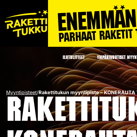
ILOTULITTEET
YMPÄRIVUOTISET MYYNT
Myyntipisteet
/
Rakettitukun myyntipiste – KONERAUT
Rakettitu