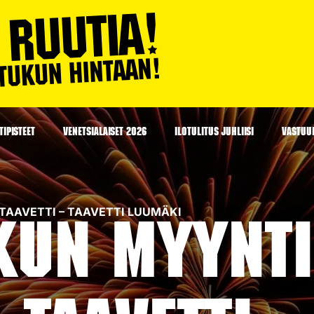
IPISTEET
VENETSIALAISET 2026
ILOTULITUS JUHLIISI
VASTUU
A TAAVETTI – TAAVETTI LUUMÄKI
kun myynti