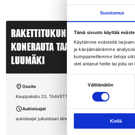
Suostumus
Rakettitukun myyntipiste –
Tämä sivusto käyttää eväste
Käytämme evästeitä tarjoama
KONERAUTA TAAVETTI – TAAVETTI
ja kävijämäärämme analysoim
kumppaneillemme tietoja siitä
LUUMÄKI
olet antanut heille tai joita o
Suostumuksen
Välttämätön
valinta
Osoite
Kauppakatu 20, TAAVETTI LUUMÄKI
Aukioloajat
aukioloajat julkaistaan lähempänä sesonkia
Kiellä