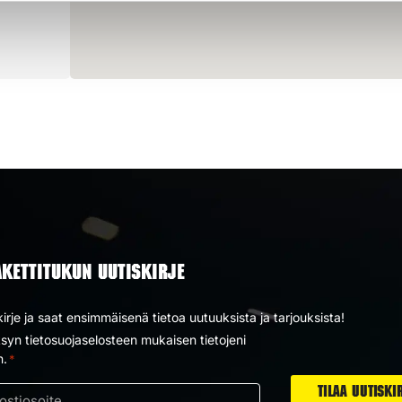
AKETTITUKUN UUTISKIRJE
kirje ja saat ensimmäisenä tietoa uutuuksista ja tarjouksista!
yn tietosuojaselosteen mukaisen tietojeni
us
n.
*