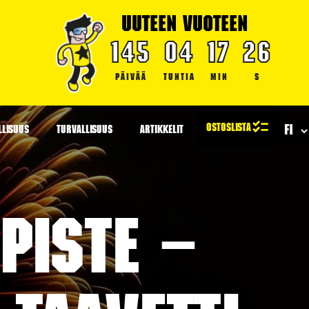
UUTEEN VUOTEEN
145
04
17
25
PÄIVÄÄ
TUNTIA
MIN
S
LLISUUS
TURVALLISUUS
ARTIKKELIT
piste –