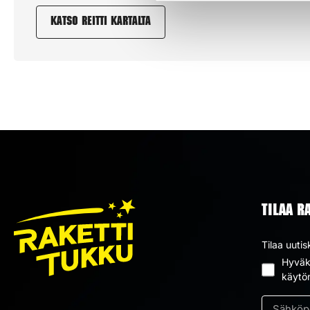
Katso reitti kartalta
TILAA R
Tilaa uutis
Hyväks
Suostum
käytö
*