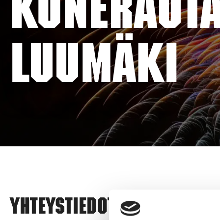
KONERAUTA 
LUUMÄKI
Yhteystiedot