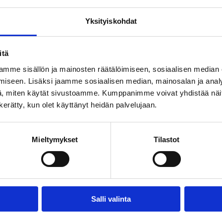
Yksityiskohdat
itä
mme sisällön ja mainosten räätälöimiseen, sosiaalisen median
iseen. Lisäksi jaamme sosiaalisen median, mainosalan ja analy
, miten käytät sivustoamme. Kumppanimme voivat yhdistää näitä t
n kerätty, kun olet käyttänyt heidän palvelujaan.
Mieltymykset
Tilastot
Salli valinta