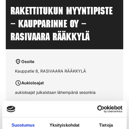
Rakettitukun myyntipiste
– KAUPPARINNE OY –
RASIVAARA RÄÄKKYLÄ
Osoite
Kauppatie 8, RASIVAARA RÄÄKKYLÄ
Aukioloajat
aukioloajat julkaistaan lähempänä sesonkia
Katso reitti kartalta
Suostumus
Yksityiskohdat
Tietoja