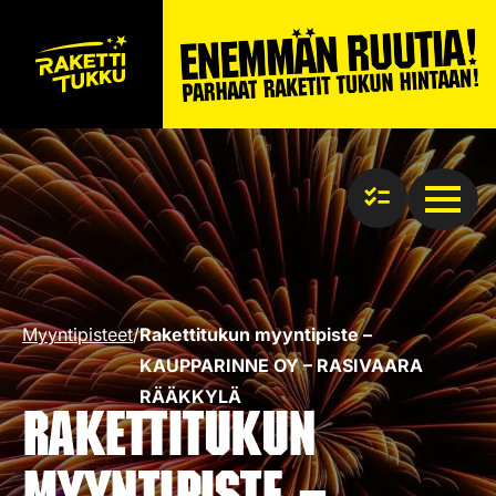
Myyntipisteet
/
Rakettitukun myyntipiste –
KAUPPARINNE OY – RASIVAARA
RÄÄKKYLÄ
Rakettitukun