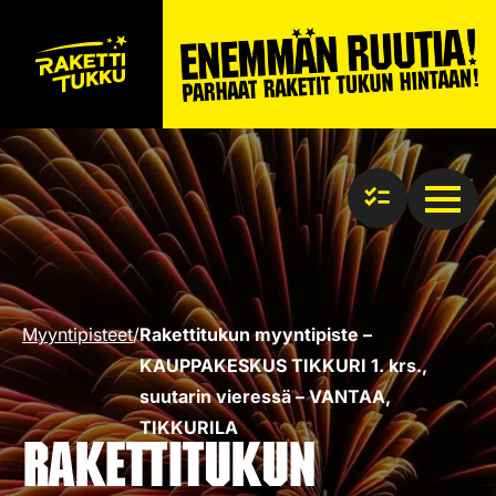
Myyntipisteet
/
Rakettitukun myyntipiste –
KAUPPAKESKUS TIKKURI 1. krs.,
suutarin vieressä – VANTAA,
TIKKURILA
Rakettitukun