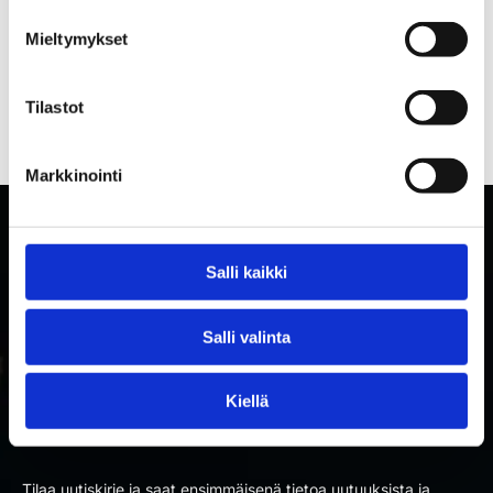
Mieltymykset
Tilastot
Markkinointi
Salli kaikki
Salli valinta
Kiellä
TILAA RAKETTITUKUN UUTISKIRJE
Tilaa uutiskirje ja saat ensimmäisenä tietoa uutuuksista ja