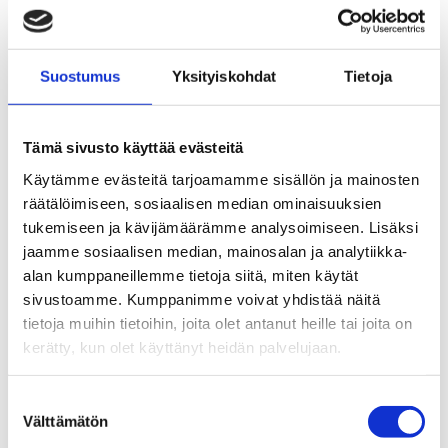
Aukioloajat
aukioloajat julkaistaan lähempänä sesonkia
Suostumus
Yksityiskohdat
Tietoja
Katso reitti kartalta
Tämä sivusto käyttää evästeitä
Käytämme evästeitä tarjoamamme sisällön ja mainosten
räätälöimiseen, sosiaalisen median ominaisuuksien
tukemiseen ja kävijämäärämme analysoimiseen. Lisäksi
jaamme sosiaalisen median, mainosalan ja analytiikka-
alan kumppaneillemme tietoja siitä, miten käytät
sivustoamme. Kumppanimme voivat yhdistää näitä
tietoja muihin tietoihin, joita olet antanut heille tai joita on
kerätty, kun olet käyttänyt heidän palvelujaan.
Suostumuksen
Välttämätön
valinta