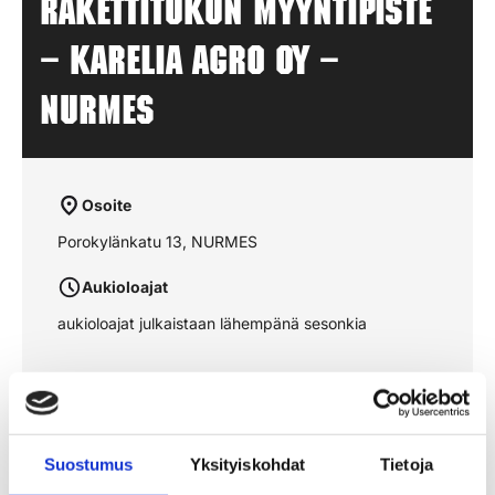
Rakettitukun myyntipiste
– KARELIA AGRO OY –
NURMES
Osoite
Porokylänkatu 13, NURMES
Aukioloajat
aukioloajat julkaistaan lähempänä sesonkia
Katso reitti kartalta
Suostumus
Yksityiskohdat
Tietoja