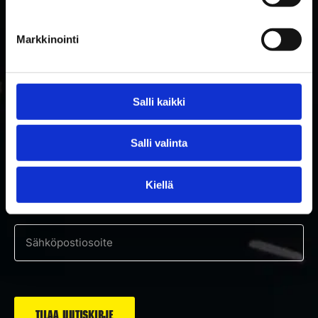
Markkinointi
Salli kaikki
TILAA RAKETTITUKUN UUTISKIRJE
Salli valinta
Tilaa uutiskirje ja saat ensimmäisenä tietoa uutuuksista ja
Kiellä
tarjouksista!
Hyväksyn tietosuojaselosteen mukaisen tietojeni käytön.
*
Suostumus
*
Sähköposti
*