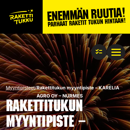
Myyntipisteet
/
Rakettitukun myyntipiste – KARELIA
AGRO OY – NURMES
Rakettitukun
myyntipiste –