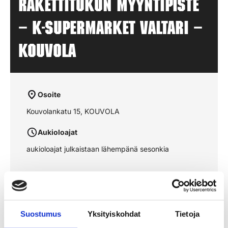
Rakettitukun myyntipiste
– K-SUPERMARKET VALTARI –
KOUVOLA
Osoite
Kouvolankatu 15, KOUVOLA
Aukioloajat
aukioloajat julkaistaan lähempänä sesonkia
Katso reitti kartalta
Suostumus
Yksityiskohdat
Tietoja