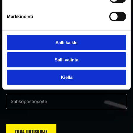
Markkinointi
Salli kaikki
TILAA RAKETTITUKUN UUTISKIRJE
Salli valinta
Tilaa uutiskirje ja saat ensimmäisenä tietoa uutuuksista ja
Kiellä
tarjouksista!
Hyväksyn tietosuojaselosteen mukaisen tietojeni käytön.
*
Suostumus
*
Sähköposti
*