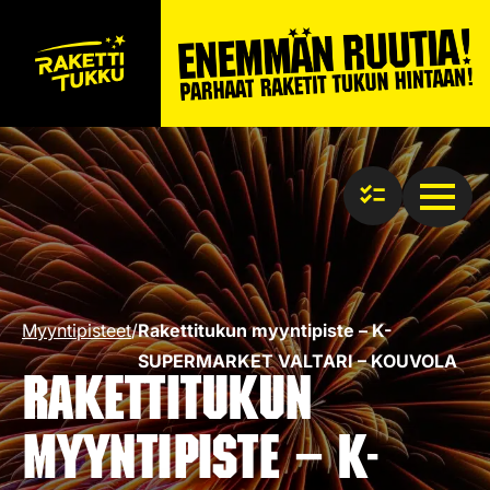
Myyntipisteet
/
Rakettitukun myyntipiste – K-
SUPERMARKET VALTARI – KOUVOLA
Rakettitukun
myyntipiste – K-