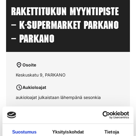
Rakettitukun myyntipiste
– K-SUPERMARKET PARKANO
– PARKANO
Osoite
Keskuskatu 9, PARKANO
Aukioloajat
aukioloajat julkaistaan lähempänä sesonkia
Katso reitti kartalta
Suostumus
Yksityiskohdat
Tietoja