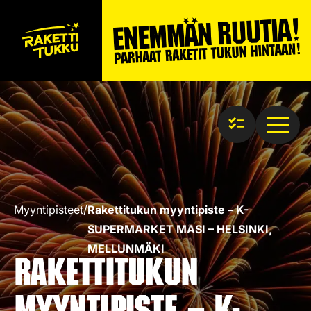
Myyntipisteet
/
Rakettitukun myyntipiste – K-
SUPERMARKET MASI – HELSINKI,
MELLUNMÄKI
Rakettitukun