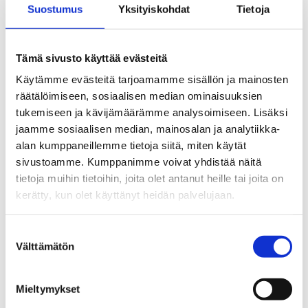
Katso reitti kartalta
Suostumus
Yksityiskohdat
Tietoja
Tämä sivusto käyttää evästeitä
Käytämme evästeitä tarjoamamme sisällön ja mainosten
räätälöimiseen, sosiaalisen median ominaisuuksien
tukemiseen ja kävijämäärämme analysoimiseen. Lisäksi
jaamme sosiaalisen median, mainosalan ja analytiikka-
alan kumppaneillemme tietoja siitä, miten käytät
sivustoamme. Kumppanimme voivat yhdistää näitä
tietoja muihin tietoihin, joita olet antanut heille tai joita on
kerätty, kun olet käyttänyt heidän palvelujaan.
Suostumuksen
Välttämätön
valinta
Mieltymykset