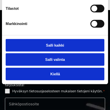
Tilastot
Markkinointi
Salli kaikki
Salli valinta
TILAA RAKETTITUKUN UUTISKIRJE
Kiellä
Tilaa uutiskirje ja saat ensimmäisenä tietoa uutuuksista ja
tarjouksista!
Hyväksyn tietosuojaselosteen mukaisen tietojeni käytön.
*
Suostumus
*
Sähköposti