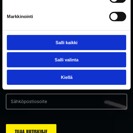
Markkinointi
Salli kaikki
TILAA RAKETTITUKUN UUTISKIRJE
Salli valinta
Tilaa uutiskirje ja saat ensimmäisenä tietoa uutuuksista ja
Kiellä
tarjouksista!
Hyväksyn tietosuojaselosteen mukaisen tietojeni käytön.
*
Suostumus
*
Sähköposti
*