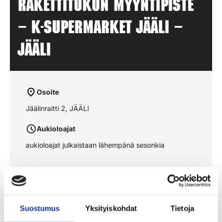
Rakettitukun myyntipiste
– K-SUPERMARKET JÄÄLI –
JÄÄLI
Osoite
Jäälinraitti 2, JÄÄLI
Aukioloajat
aukioloajat julkaistaan lähempänä sesonkia
Katso reitti kartalta
Suostumus
Yksityiskohdat
Tietoja