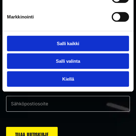
Markkinointi
Salli kaikki
TILAA RAKETTITUKUN UUTISKIRJE
Salli valinta
Tilaa uutiskirje ja saat ensimmäisenä tietoa uutuuksista ja
Kiellä
tarjouksista!
Hyväksyn tietosuojaselosteen mukaisen tietojeni käytön.
*
Suostumus
*
Sähköposti
*