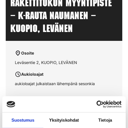
Rakettitukun myyntipiste
– K-RAUTA NAUMANEN –
KUOPIO, LEVÄNEN
Osoite
Leväsentie 2, KUOPIO, LEVÄNEN
Aukioloajat
aukioloajat julkaistaan lähempänä sesonkia
Katso reitti kartalta
Suostumus
Yksityiskohdat
Tietoja