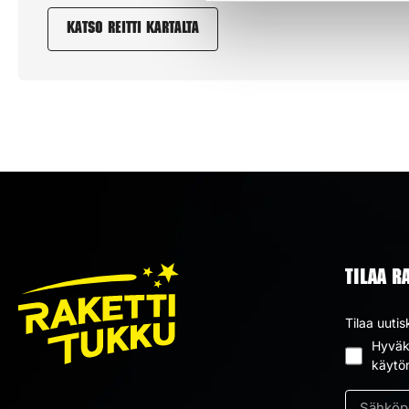
Katso reitti kartalta
TILAA R
Tilaa uutis
Hyväks
Suostum
käytö
*