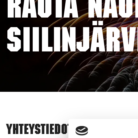
RAUTA NAU
SIILINJÄRV
Yhteystiedot