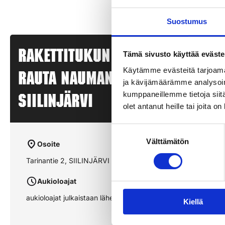
Suostumus
Rakettitukun myyntipiste – K
Tämä sivusto käyttää eväste
Käytämme evästeitä tarjoama
RAUTA NAUMANEN SIILINJÄRVI –
ja kävijämäärämme analysoim
kumppaneillemme tietoja siitä
SIILINJÄRVI
olet antanut heille tai joita o
Suostumuksen
Välttämätön
valinta
Osoite
Tarinantie 2, SIILINJÄRVI
Aukioloajat
aukioloajat julkaistaan lähempänä sesonkia
Kiellä