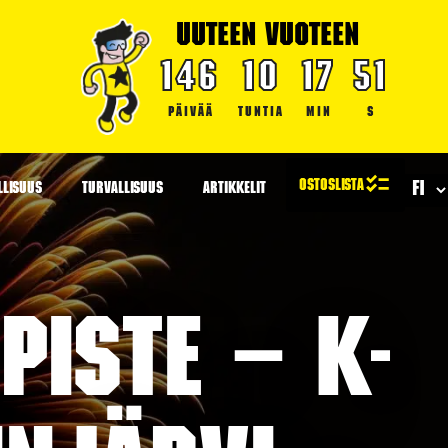
UUTEEN VUOTEEN
146
10
17
51
PÄIVÄÄ
TUNTIA
MIN
S
LLISUUS
TURVALLISUUS
ARTIKKELIT
iste – K-