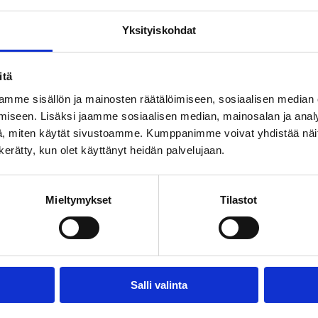
Yksityiskohdat
-
itä
mme sisällön ja mainosten räätälöimiseen, sosiaalisen median
iseen. Lisäksi jaamme sosiaalisen median, mainosalan ja analy
, miten käytät sivustoamme. Kumppanimme voivat yhdistää näitä t
n kerätty, kun olet käyttänyt heidän palvelujaan.
Mieltymykset
Tilastot
Salli valinta