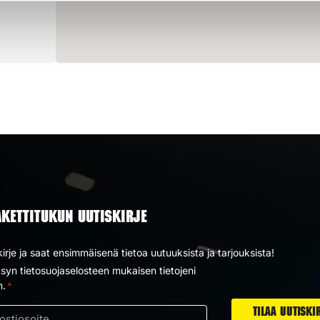
AKETTITUKUN UUTISKIRJE
kirje ja saat ensimmäisenä tietoa uutuuksista ja tarjouksista!
yn tietosuojaselosteen mukaisen tietojeni
us
n.
*