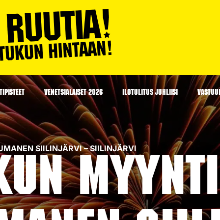
IPISTEET
VENETSIALAISET 2026
ILOTULITUS JUHLIISI
VASTUU
UMANEN SIILINJÄRVI – SIILINJÄRVI
kun myyntip