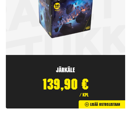
Järkäle
139,90
€
/ kpl
Lisää Ostoslistaan