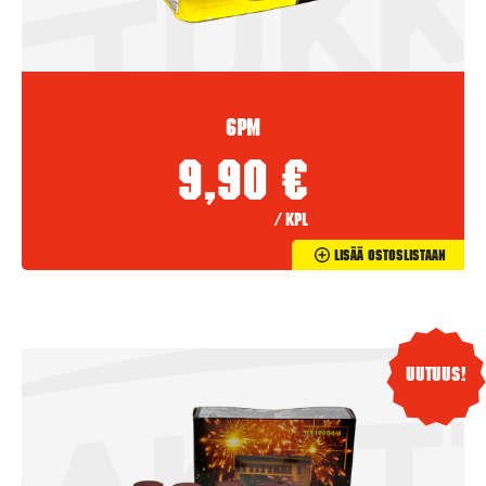
6PM
9,90
€
/ kpl
Lisää Ostoslistaan
Uutuus!