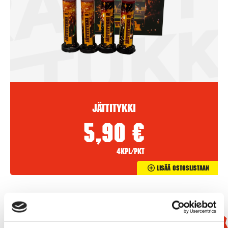
Jättitykki
5,90
€
4kpl/pkt
Lisää Ostoslistaan
Uutuus!