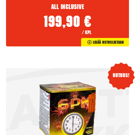
All Inclusive
199,90
€
/ kpl
Lisää Ostoslistaan
Uutuus!