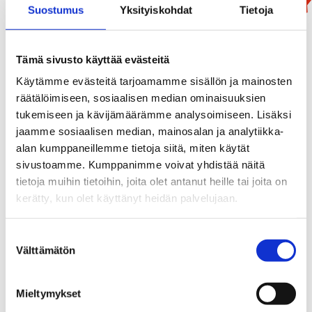
Suostumus
Yksityiskohdat
Tietoja
Tämä sivusto käyttää evästeitä
Käytämme evästeitä tarjoamamme sisällön ja mainosten
räätälöimiseen, sosiaalisen median ominaisuuksien
tukemiseen ja kävijämäärämme analysoimiseen. Lisäksi
jaamme sosiaalisen median, mainosalan ja analytiikka-
alan kumppaneillemme tietoja siitä, miten käytät
sivustoamme. Kumppanimme voivat yhdistää näitä
tietoja muihin tietoihin, joita olet antanut heille tai joita on
kerätty, kun olet käyttänyt heidän palvelujaan.
Mammutti
Suostumuksen
99,90
€
Välttämätön
valinta
/ kpl
Mieltymykset
Lisää Ostoslistaan