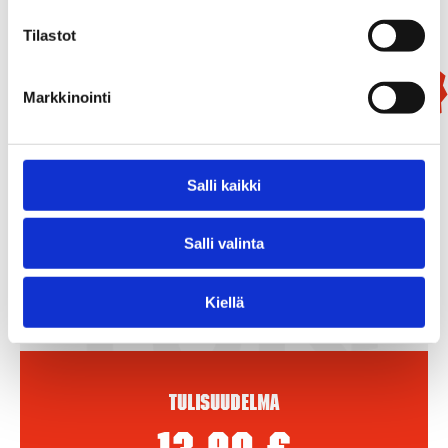
Tilastot
Uutuus!
Markkinointi
Salli kaikki
Salli valinta
Kiellä
Tulisuudelma