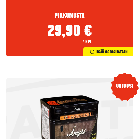
Pikkumusta
29,90
€
/ kpl
Lisää Ostoslistaan
Uutuus!