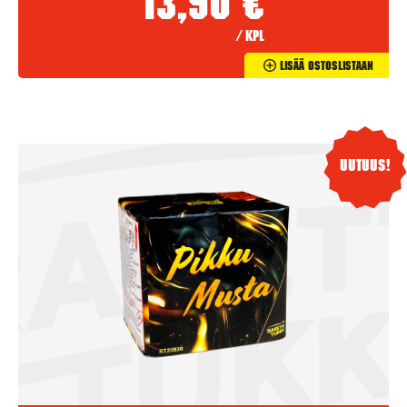
13,90
€
/ kpl
Lisää Ostoslistaan
Uutuus!