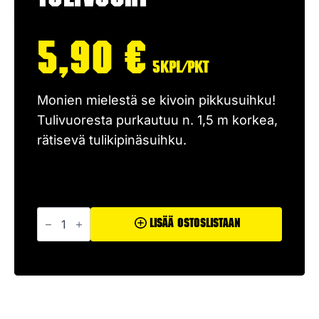
5,90
€
5kpl/pkt
Monien mielestä se kivoin pikkusuihku!
Tulivuoresta purkautuu n. 1,5 m korkea,
rätisevä tulikipinäsuihku.
Tulivuori
määrä
Lisää Ostoslistaan