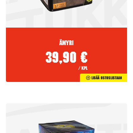
Ämyri
39,90
€
/ kpl
Lisää Ostoslistaan