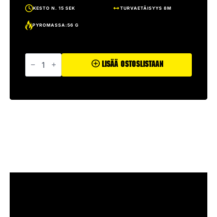
KESTO N. 15 SEK
TURVAETÄISYYS 8M
PYROMASSA:56 G
Iso
Thunderpata
Lisää Ostoslistaan
määrä