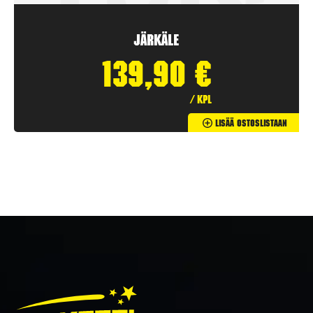
Järkäle
139,90
€
/ kpl
Lisää Ostoslistaan