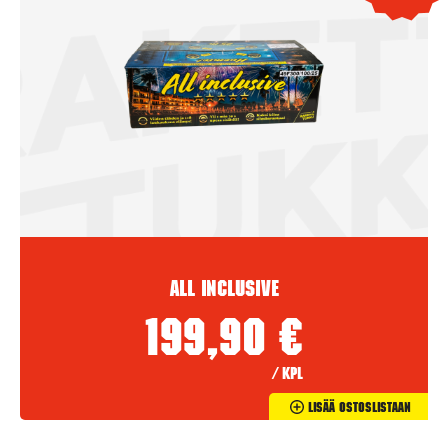
All Inclusive
199,90
€
/ kpl
Lisää Ostoslistaan