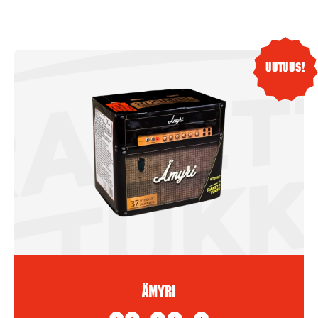
Uutuus!
Ämyri