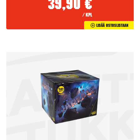
39,90
€
/ kpl
Lisää Ostoslistaan