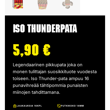
Iso Thunderpata
5,90
€
Legendaarinen pikkupata joka on
monen tulittajan suosikkituote vuodesta
toiseen. Iso Thunder-pata ampuu 16
punavihreää tähtipommia punaisten
miinojen tahdittamana.
LAUKAUKSIA 16KPL
PUTKIKOKO 14MM