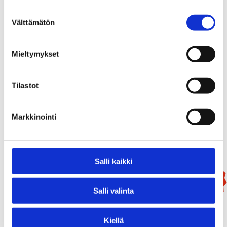
Suostumuksen
Välttämätön
valinta
Mieltymykset
Mammutti
99,90
€
Tilastot
/ kpl
Markkinointi
Lisää Ostoslistaan
Salli kaikki
Uutuus!
Salli valinta
Kiellä