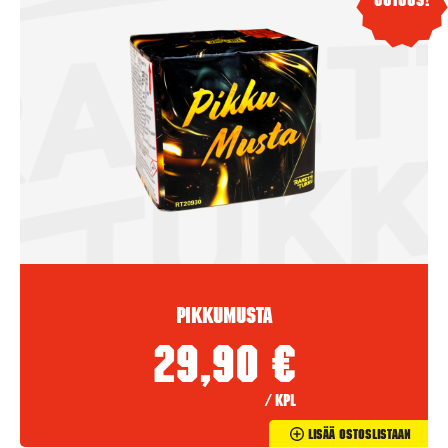
Uutuus!
Pikkumusta
29,90
€
/ kpl
Lisää Ostoslistaan