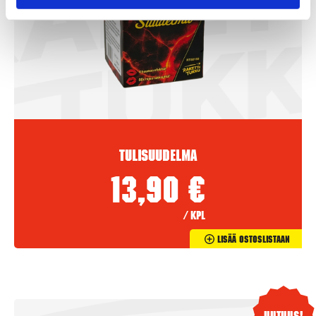
Tulisuudelma
13,90
€
/ kpl
Lisää Ostoslistaan