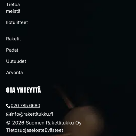
Tietoa
meistä
Ilotulitteet
Raketit
Padat
Uutuudet
Arvonta
OTA YHTEYTTÄ
020 785 6680
info@rakettitukku.fi
© 2026 Suomen Rakettitukku Oy
Tietosuojaseloste
Evästeet