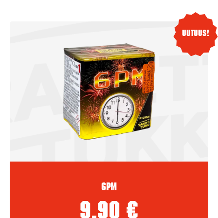
Uutuus!
6PM
9,90
€