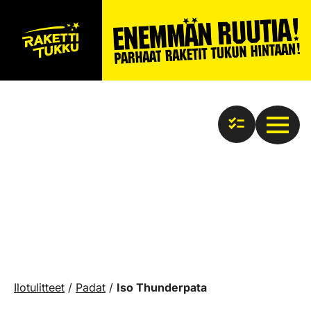
Ilotulitteet
/
Padat
/
Iso Thunderpata