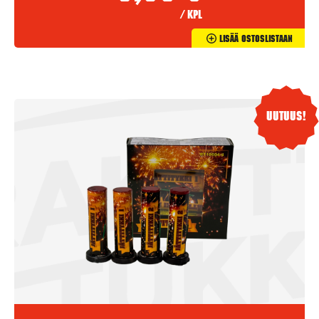
/ kpl
Lisää Ostoslistaan
Uutuus!