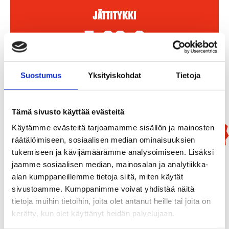
Jättitykki
5,90
€
4kpl/pkt
Suostumus
Yksityiskohdat
Tietoja
Lisää Ostoslistaan
Tämä sivusto käyttää evästeitä
Käytämme evästeitä tarjoamamme sisällön ja mainosten
Uutuus!
räätälöimiseen, sosiaalisen median ominaisuuksien
tukemiseen ja kävijämäärämme analysoimiseen. Lisäksi
jaamme sosiaalisen median, mainosalan ja analytiikka-
alan kumppaneillemme tietoja siitä, miten käytät
sivustoamme. Kumppanimme voivat yhdistää näitä
tietoja muihin tietoihin, joita olet antanut heille tai joita on
kerätty, kun olet käyttänyt heidän palvelujaan.