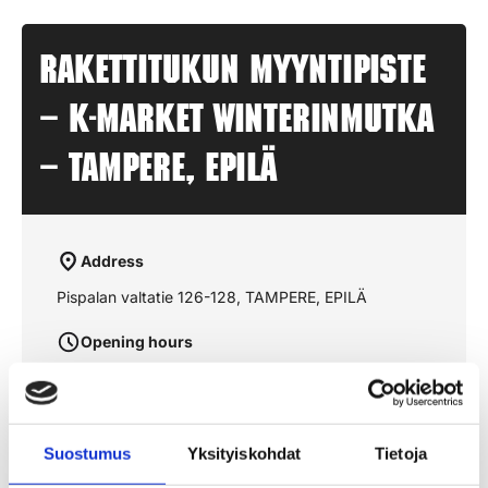
Rakettitukun myyntipiste
– K-MARKET WINTERINMUTKA
– TAMPERE, EPILÄ
Address
Pispalan valtatie 126-128, TAMPERE, EPILÄ
Opening hours
aukioloajat julkaistaan lähempänä sesonkia
Suostumus
Yksityiskohdat
Tietoja
See the route on the map