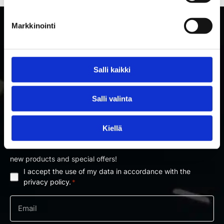
Markkinointi
Salli kaikki
Salli valinta
SUBSCRIBE TO RAKETTITUKKU'S NEWSLETTER
Kiellä
Subscribe to our newsletter and be the first to know about
new products and special offers!
I accept the use of my data in accordance with the
Privacy
privacy policy.
*
policy
Email
*