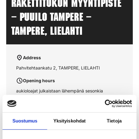
Rakettitukun myyntipiste
– PUUILO TAMPERE –
TAMPERE, LIELAHTI
Address
Pahvitehtaankatu 2, TAMPERE, LIELAHTI
Opening hours
aukioloajat julkaistaan lähempänä sesonkia
See the route on the map
Suostumus
Yksityiskohdat
Tietoja