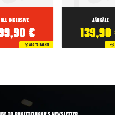
All inclusive
Järkäle
199,90
€
139,90
Add To Basket
BE TO RAKETTITUKKU'S NEWSLETTER