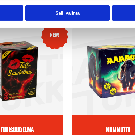
Salli valinta
New!
Tulisuudelma
Mammutti