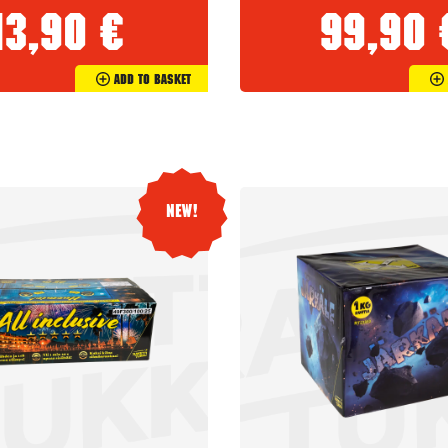
13,90
€
99,90
Add To Basket
New!