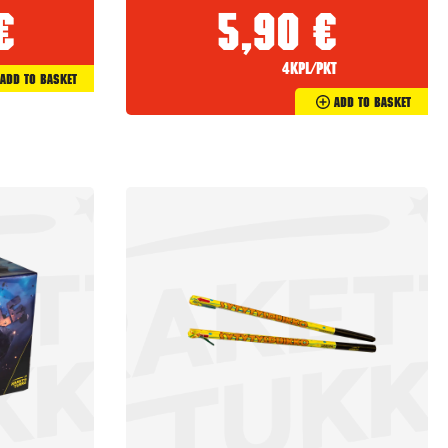
€
5,90
€
4kpl/pkt
Add To Basket
Add To Basket