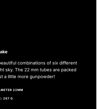
cake
eautiful combinations of six different
ight sky. The 22 mm tubes are packed
st a little more gunpowder!
AMETER 22MM
: 267 G