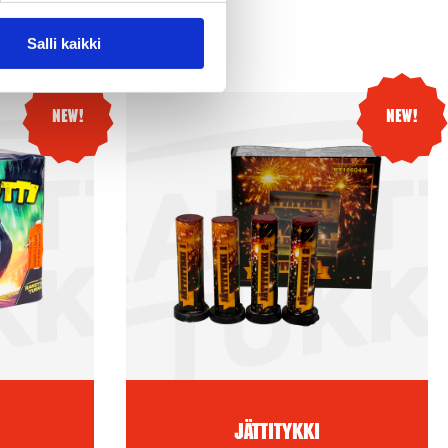
Salli kaikki
New!
New!
Jättitykki