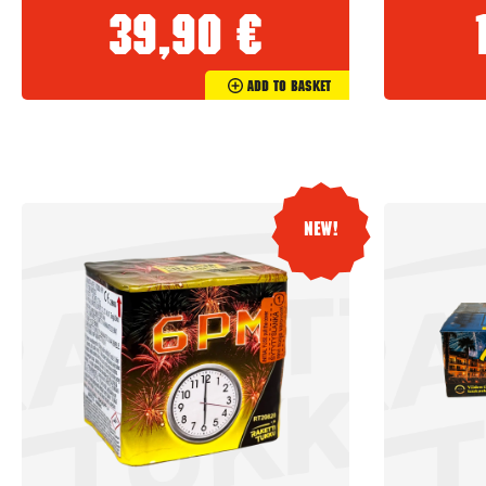
39,90
€
Add To Basket
New!