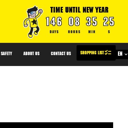
TIME UNTIL NEW YEAR
146
08
35
24
DAYS
HOURS
MIN
S
SAFETY
ABOUT US
CONTACT US