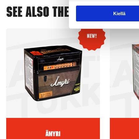
See also these
Kiellä
New!
Ämyri