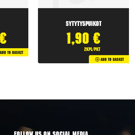
Sytytyspuikot
€
1,90
€
2kpl/pkt
Add To Basket
Add To Basket
FOLLOW US ON SOCIAL MEDIA