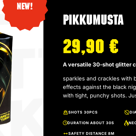
New!
Pikkumusta
29,90
€
A versatile 30-shot glitter 
sparkles and crackles with b
effects against the black n
with tight, punchy shots. Ju
SHOTS 30PCS
DI
DURATION ABOUT 30S
NEC
SAFETY DISTANCE 8M