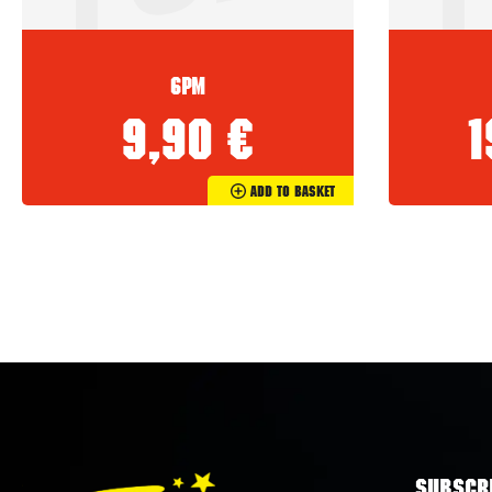
6PM
9,90
€
Add To Basket
SUBSCRI