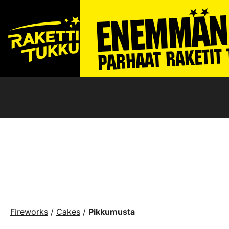
Fireworks
/
Cakes
/
Pikkumusta