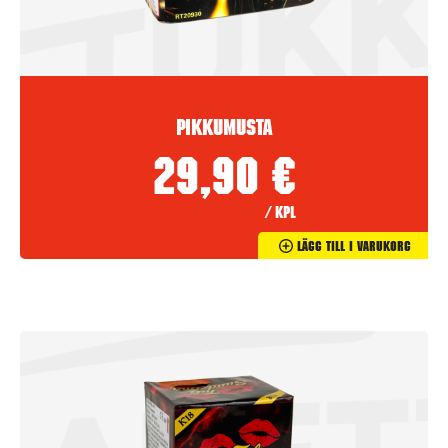
Pikkumusta
29,90
€
/ kpl
Lägg Till I Varukorg