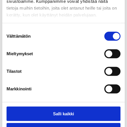
sivustoamme. Kumppanimme voivat yhdistää näitä
tietoja muihin tietoihin, joita olet antanut heille tai joita on
kerätty, kun olet käyttänyt heidän palvelujaan.
Suostumuksen
Välttämätön
valinta
Mieltymykset
Tilastot
Markkinointi
Salli kaikki
Jättitykki