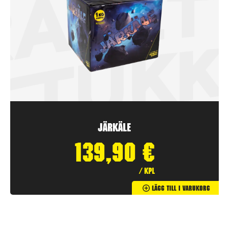
Järkäle
139,90
€
/ kpl
Lägg Till I Varukorg