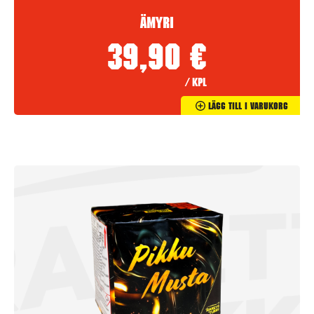
Ämyri
39,90
€
/ kpl
Lägg Till I Varukorg