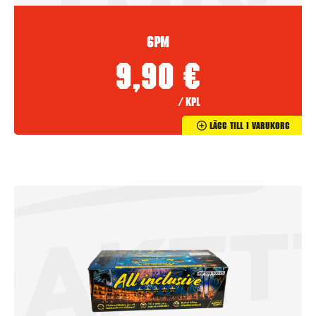
6PM
9,90
€
/ kpl
Lägg Till I Varukorg