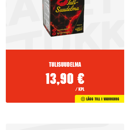
Tulisuudelma
13,90
€
/ kpl
Lägg Till I Varukorg