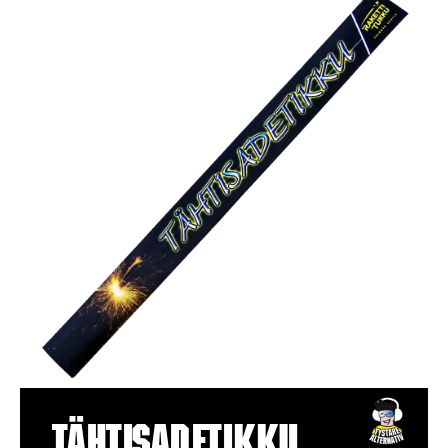
Tähtisadetikku