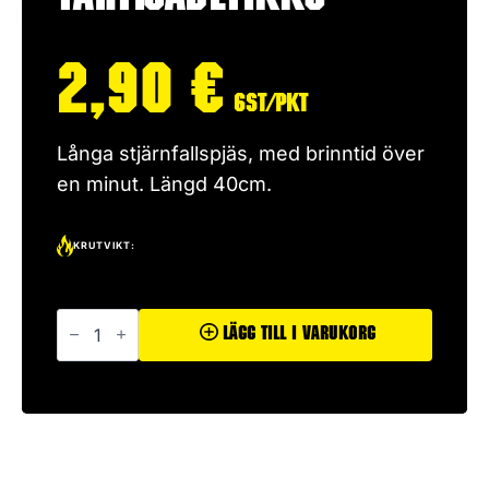
2,90
€
6st/pkt
Långa stjärnfallspjäs, med brinntid över
en minut. Längd 40cm.
KRUTVIKT:
Tähtisadetikku
mängd
Lägg Till I Varukorg