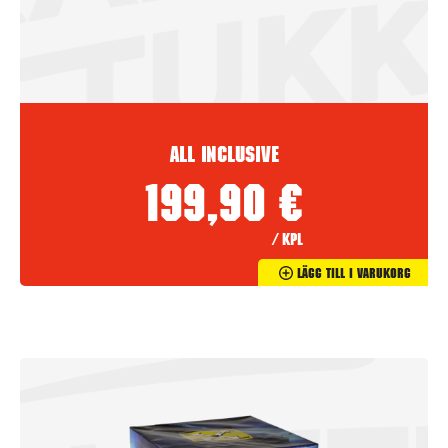
All inclusive
199,90
€
/ kpl
Lägg Till I Varukorg