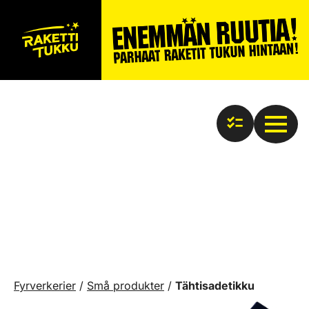
Fyrverkerier
/
Små produkter
/
Tähtisadetikku