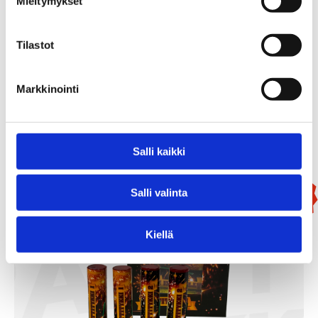
Mieltymykset
Tilastot
Mammutti
99,90
€
Markkinointi
Add To Basket
Salli kaikki
Salli valinta
New!
Kiellä