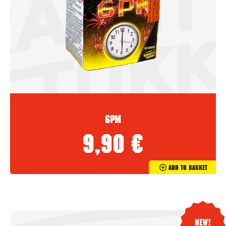
6PM
9,90
€
Add To Basket
New!