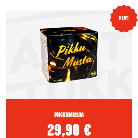
New!
Pikkumusta
29,90
€