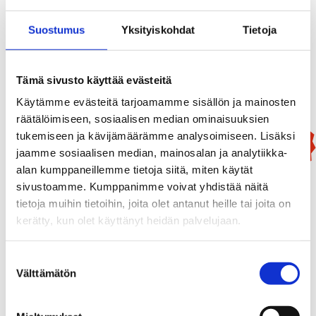
Tulisuudelma
13,90
€
Suostumus
Yksityiskohdat
Tietoja
Add To Basket
Tämä sivusto käyttää evästeitä
Käytämme evästeitä tarjoamamme sisällön ja mainosten
räätälöimiseen, sosiaalisen median ominaisuuksien
tukemiseen ja kävijämäärämme analysoimiseen. Lisäksi
New!
jaamme sosiaalisen median, mainosalan ja analytiikka-
alan kumppaneillemme tietoja siitä, miten käytät
sivustoamme. Kumppanimme voivat yhdistää näitä
tietoja muihin tietoihin, joita olet antanut heille tai joita on
kerätty, kun olet käyttänyt heidän palvelujaan.
Suostumuksen
Välttämätön
valinta