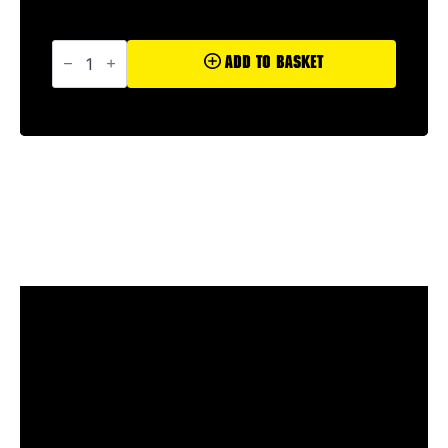
Hästäkki
quantity
Add To Basket