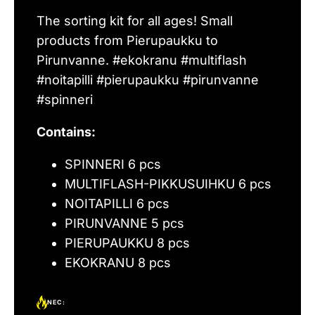
The sorting kit for all ages! Small
products from Pierupaukku to
Pirunvanne. #ekokranu #multiflash
#noitapilli #pierupaukku #pirunvanne
#spinneri
Contains:
SPINNERI 6 pcs
MULTIFLASH-PIKKUSUIHKU 6 pcs
NOITAPILLI 6 pcs
PIRUNVANNE 5 pcs
PIERUPAUKKU 8 pcs
EKOKRANU 8 pcs
NEC: