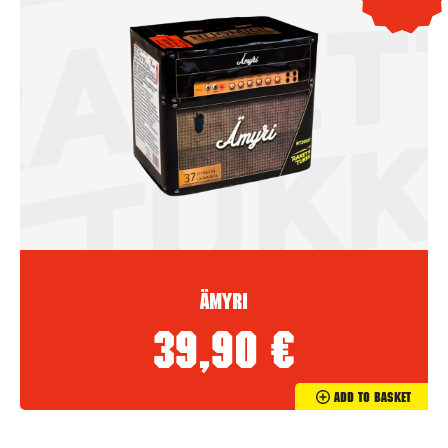
Ämyri
39,90
€
Add To Basket