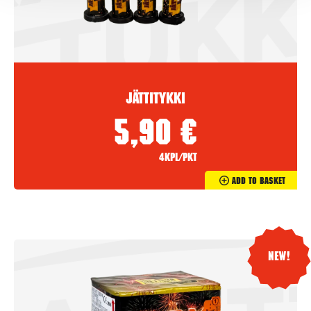
Jättitykki
5,90
€
4kpl/pkt
Add To Basket
New!