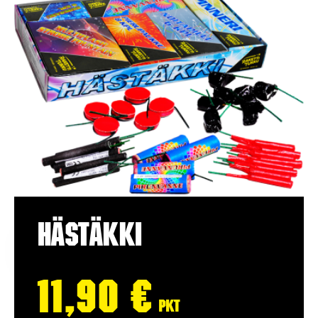
Hästäkki
11,90
€
pkt