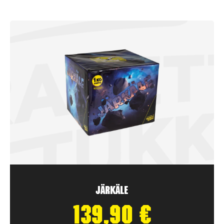
Järkäle
139,90
€