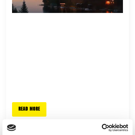
Rakettimyynti venetsialaiset 2026
rakettitukku
18 kesäkuun, 2026
Ei kommentteja
Rakettimyynti venetsialaiset 2026 - missä ilotulitteita
myydään ja missä saa ampua? Venetsialaiset lähestyy!
Ilotulitemyynti alkaa 26.8. keskiviikkona ja jatkuu
lauantaihin 29.8. Myyntipisteet julkaistaan elokuun
alkupuolella. Saako venetsialaisissa ampua
raketteja?…
Read more