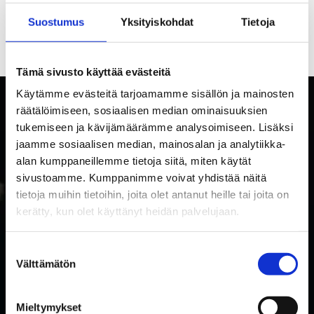
Suostumus
Yksityiskohdat
Tietoja
Tämä sivusto käyttää evästeitä
Käytämme evästeitä tarjoamamme sisällön ja mainosten
räätälöimiseen, sosiaalisen median ominaisuuksien
tukemiseen ja kävijämäärämme analysoimiseen. Lisäksi
jaamme sosiaalisen median, mainosalan ja analytiikka-
alan kumppaneillemme tietoja siitä, miten käytät
sivustoamme. Kumppanimme voivat yhdistää näitä
tietoja muihin tietoihin, joita olet antanut heille tai joita on
kerätty, kun olet käyttänyt heidän palvelujaan.
TILAA RAKETTITUKUN UUTISKIRJE
Suostumuksen
Välttämätön
valinta
Tilaa uutiskirje ja saat ensimmäisenä tietoa uutuuksista ja
tarjouksista!
Mieltymykset
Hyväksyn tietosuojaselosteen mukaisen tietojeni käytön.
*