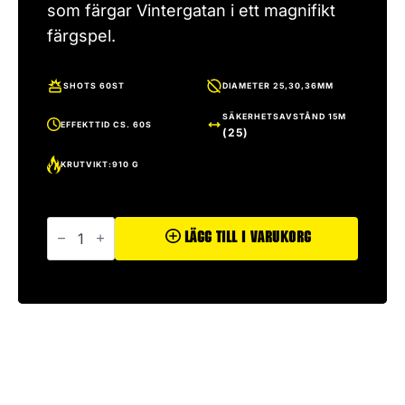
som färgar Vintergatan i ett magnifikt
färgspel.
SHOTS 60ST
DIAMETER 25,30,36MM
SÄKERHETSAVSTÅND 15M
EFFEKTTID CS. 60S
(25)
KRUTVIKT:910 G
Järkäle
mängd
Lägg Till I Varukorg