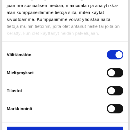
jaamme sosiaalisen median, mainosalan ja analytiikka-
Lägg Till I Varukorg
alan kumppaneillemme tietoja siitä, miten käytät
sivustoamme. Kumppanimme voivat yhdistää näitä
tietoja muihin tietoihin, joita olet antanut heille tai joita on
kerätty, kun olet käyttänyt heidän palvelujaan.
Suostumuksen
Välttämätön
valinta
Mieltymykset
Tilastot
Markkinointi
Mammutti