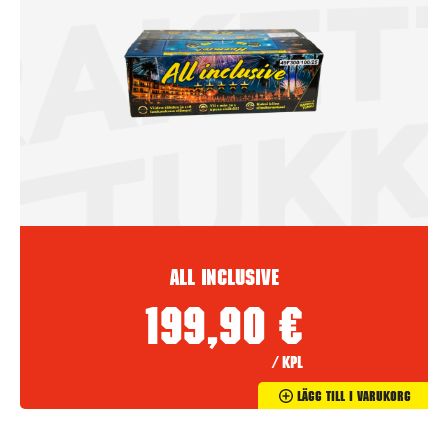
All inclusive
199,90
€
/ kpl
Lägg Till I Varukorg