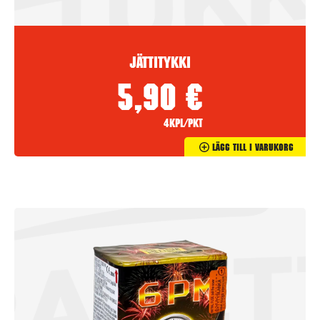
Jättitykki
5,90
€
4kpl/pkt
Lägg Till I Varukorg