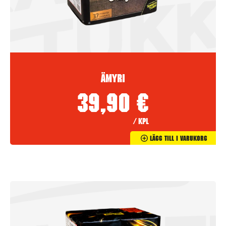
Ämyri
39,90
€
/ kpl
Lägg Till I Varukorg