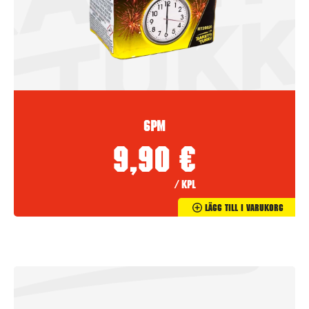
6PM
9,90
€
/ kpl
Lägg Till I Varukorg