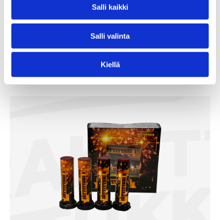
Salli kaikki
99,90
€
Salli valinta
/ kpl
Lägg Till I Varukorg
Kiellä