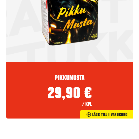
Pikkumusta
29,90
€
/ kpl
Lägg Till I Varukorg