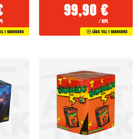
€
99,90
€
pl
/ kpl
ill I Varukorg
Lägg Till I Varukorg