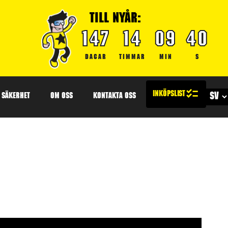
TILL NYÅR:
147
14
09
38
DAGAR
TIMMAR
MIN
S
SÄKERHET
OM OSS
KONTAKTA OSS