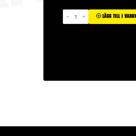
6PM
mängd
Lägg Till I Var