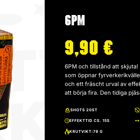
6PM
9,90
€
6PM och tillstånd att skjuta!
som öppnar fyrverkerikvälle
och ett fräscht urval av effe
att börja fira. Den tidiga pj
SHOTS 20ST
EFFEKTTID CS. 15S
KRUTVIKT:78 G