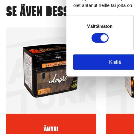
olet antanut heille tai joita o
Se även dessa
Suostumuksen
Välttämätön
valinta
Kiellä
Ämyri