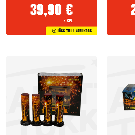
39,90
€
/ kpl
Lägg Till I Varukorg