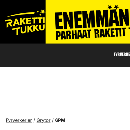
FYRVERKE
Fyrverkerier
/
Grytor
/
6PM