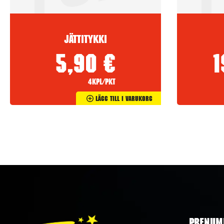
Jättitykki
5,90
€
4kpl/pkt
Lägg Till I Varukorg
PRENUM