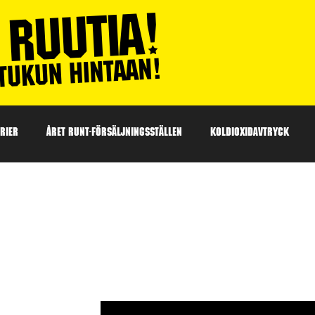
RIER
ÅRET RUNT-FÖRSÄLJNINGSSTÄLLEN
KOLDIOXIDAVTRYCK