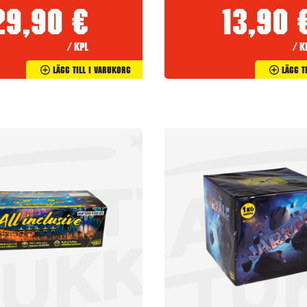
29,90
€
13,90
/ kpl
/ k
Lägg Till I Varukorg
Lägg T