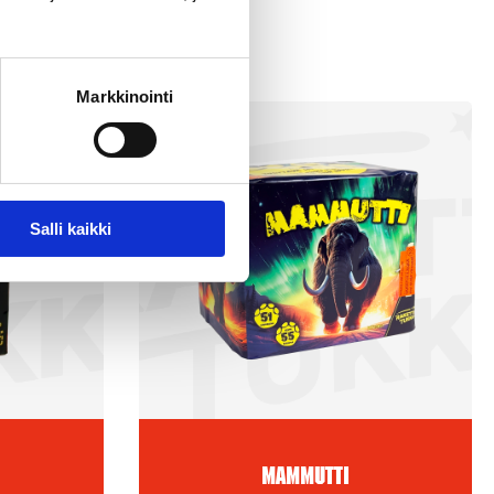
Markkinointi
Salli kaikki
Mammutti