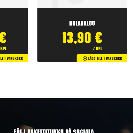
Hulabaloo
€
13,90
€
 kpl
/ kpl
ill I Varukorg
Lägg Till I Varukorg
FÖLJ RAKETTITUKKU PÅ SOCIALA