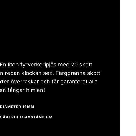
 En liten fyrverkeripjäs med 20 skott
n redan klockan sex. Färggranna skott
kter överraskar och får garanterat alla
äsen fångar himlen!
DIAMETER 16MM
SÄKERHETSAVSTÅND 8M