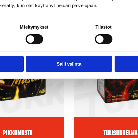
n kerätty, kun olet käyttänyt heidän palvelujaan.
Mieltymykset
Tilastot
Salli valinta
Pikkumusta
Tulisuudelma