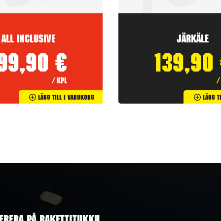
All inclusive
Järkäle
199,90
€
139,90
/ kpl
/
Lägg Till I Varukorg
Lägg T
ERERA PÅ RAKETTITUKKU