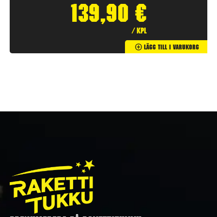
139,90
€
/ kpl
Lägg Till I Varukorg