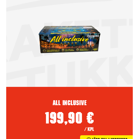
All inclusive
199,90
€
/ kpl