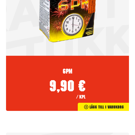
6PM
9,90
€
/ kpl
Lägg Till I Varukorg