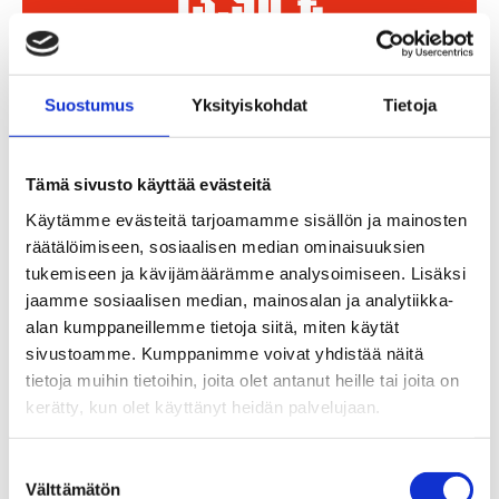
13,90
€
/ kpl
Lägg Till I Varukorg
Suostumus
Yksityiskohdat
Tietoja
Tämä sivusto käyttää evästeitä
Käytämme evästeitä tarjoamamme sisällön ja mainosten
räätälöimiseen, sosiaalisen median ominaisuuksien
tukemiseen ja kävijämäärämme analysoimiseen. Lisäksi
jaamme sosiaalisen median, mainosalan ja analytiikka-
alan kumppaneillemme tietoja siitä, miten käytät
sivustoamme. Kumppanimme voivat yhdistää näitä
tietoja muihin tietoihin, joita olet antanut heille tai joita on
kerätty, kun olet käyttänyt heidän palvelujaan.
Suostumuksen
Välttämätön
valinta