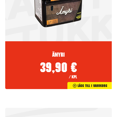
Ämyri
39,90
€
/ kpl
Lägg Till I Varukorg