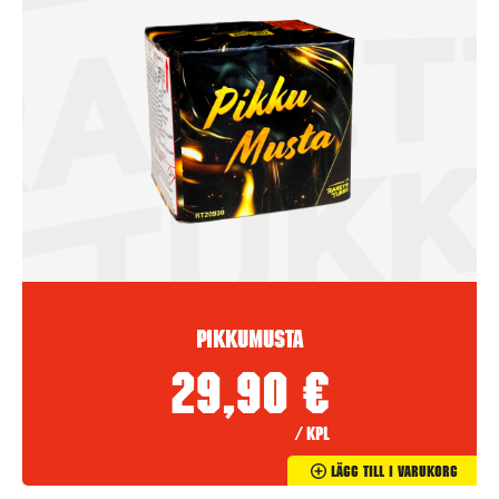
Pikkumusta
29,90
€
/ kpl
Lägg Till I Varukorg