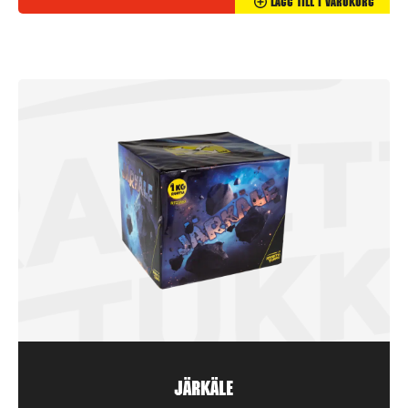
Lägg Till I Varukorg
Järkäle