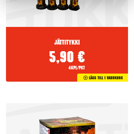
Jättitykki
5,90
€
4kpl/pkt
Lägg Till I Varukorg