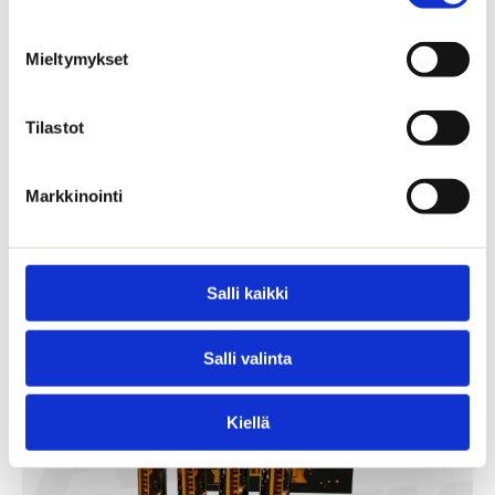
Mammutti
Mieltymykset
99,90
€
Tilastot
/ kpl
Lägg Till I Varukorg
Markkinointi
Salli kaikki
Salli valinta
Kiellä