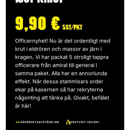
9,90
€
5st/pkt
Officernyhet! Nu är det ordentligt med
krut i eldrören och massor av järn i
kragen. Vi har packat 5 otroligt tappra
officerare från amiral till general i
samma paket. Alla har en annorlunda
effekt. När dessa stammisars order
ekar på kasernen så har rekryterna
någonting att tänka på. Givakt, befälet
är här!
SÄKERHETSAVSTÅND 8M
KRUTVIKT:19G/KPL