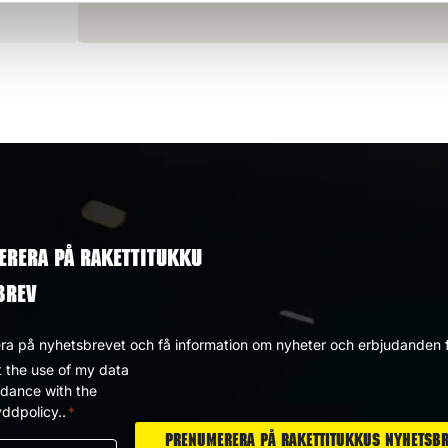
ERERA PÅ RAKETTITUKKU
BREV
a på nyhetsbrevet och få information om nyheter och erbjudanden f
t the use of my data
dpolicy
rdance with the
ddpolicy..
*