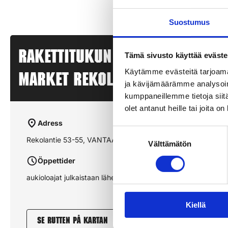
Suostumus
Rakettitukun myyntipiste – K
Tämä sivusto käyttää eväste
Käytämme evästeitä tarjoama
MARKET REKOLA – VANTAA, REKO
ja kävijämäärämme analysoim
kumppaneillemme tietoja siitä
olet antanut heille tai joita o
Adress
Suostumuksen
Rekolantie 53-55, VANTAA, REKOLA
Välttämätön
valinta
Öppettider
aukioloajat julkaistaan lähempänä sesonkia
Kiellä
Se rutten på kartan