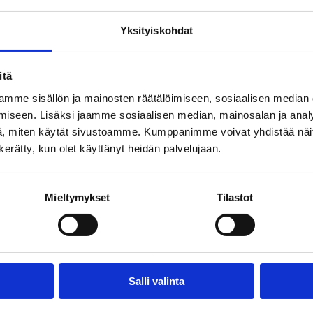
Yksityiskohdat
-
itä
mme sisällön ja mainosten räätälöimiseen, sosiaalisen median
LA
iseen. Lisäksi jaamme sosiaalisen median, mainosalan ja analy
, miten käytät sivustoamme. Kumppanimme voivat yhdistää näitä t
n kerätty, kun olet käyttänyt heidän palvelujaan.
Mieltymykset
Tilastot
Salli valinta