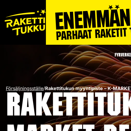
FYRVERKE
Försäljningsställe
/
Rakettitukun myyntipiste – K-MAR
Rakettitu