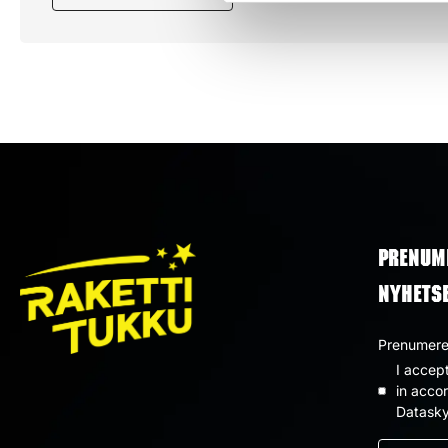
PRENUM
NYHETS
Prenumerer
I accep
Dataskyd
in acco
Datasky
*