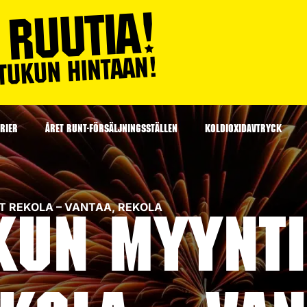
RIER
ÅRET RUNT-FÖRSÄLJNINGSSTÄLLEN
KOLDIOXIDAVTRYCK
KET REKOLA – VANTAA, REKOLA
kun myyntip