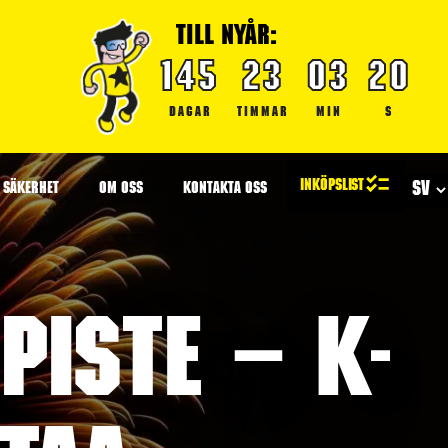
TILL NYÅR:
145
23
03
20
DAGAR
TIMMAR
MIN
S
SÄKERHET
OM OSS
KONTAKTA OSS
iste – K-