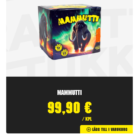
Mammutti
99,90
€
/ kpl
Lägg Till I Varukorg