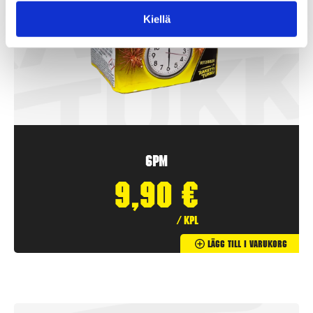
Kiellä
6PM
9,90
€
/ kpl
Lägg Till I Varukorg