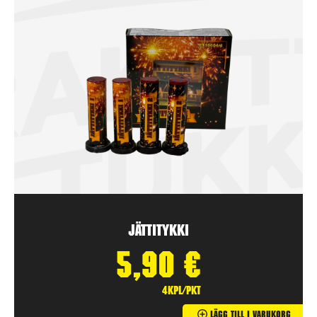
Jättitykki
5,90
€
4kpl/pkt
Lägg Till I Varukorg