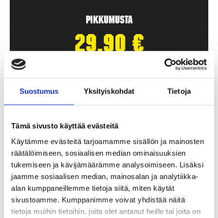
Pikkumusta
29,90
€
/ kpl
Lägg Till I Varukorg
Suostumus
Yksityiskohdat
Tietoja
Tämä sivusto käyttää evästeitä
Käytämme evästeitä tarjoamamme sisällön ja mainosten
räätälöimiseen, sosiaalisen median ominaisuuksien
tukemiseen ja kävijämäärämme analysoimiseen. Lisäksi
jaamme sosiaalisen median, mainosalan ja analytiikka-
alan kumppaneillemme tietoja siitä, miten käytät
sivustoamme. Kumppanimme voivat yhdistää näitä
tietoja muihin tietoihin, joita olet antanut heille tai joita on