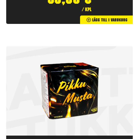
39,90
€
/ kpl
Lägg Till I Varukorg