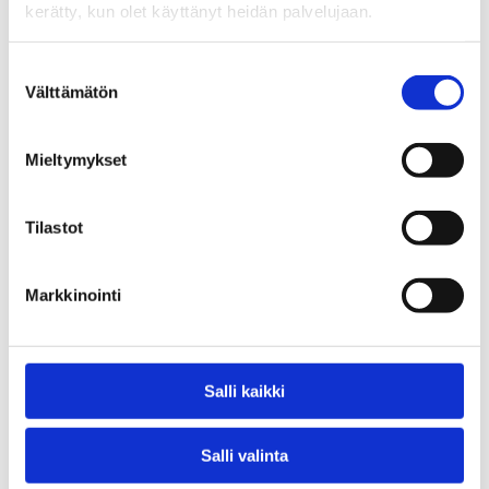
kerätty, kun olet käyttänyt heidän palvelujaan.
Suostumuksen
Välttämätön
valinta
Tulisuudelma
Mieltymykset
13,90
€
Tilastot
/ kpl
Lägg Till I Varukorg
Markkinointi
Salli kaikki
Salli valinta