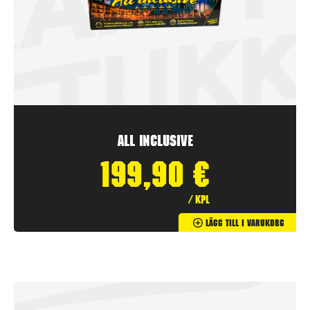
All inclusive
199,90
€
/ kpl
Lägg Till I Varukorg