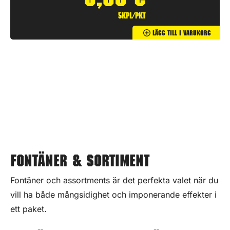
5,90
€
5kpl/pkt
Lägg Till I Varukorg
Fontäner & Sortiment
Fontäner och assortments är det perfekta valet när du
vill ha både mångsidighet och imponerande effekter i
ett paket.