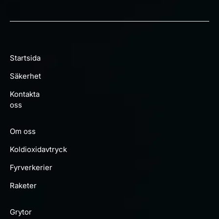
ljusshower som är perfekta för familjefester och
tillfällen där man vill ha en mer stillsam atmosfär.
Startsida
Säkerhet
Kontakta
oss
Om oss
Koldioxidavtryck
Fyrverkerier
Raketer
Grytor