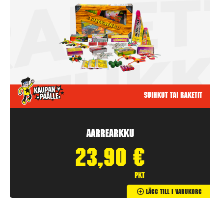
Suihkut tai raketit
Aarrearkku
23,90
€
pkt
Lägg Till I Varukorg