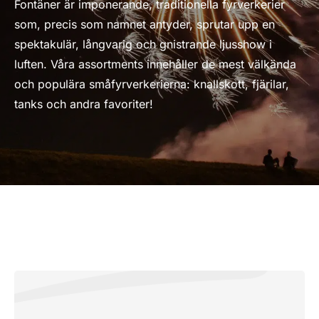
Fontäner är imponerande, traditionella fyrverkerier
som, precis som namnet antyder, sprutar upp en
spektakulär, långvarig och gnistrande ljusshow i
luften. Våra assortments innehåller de mest välkända
och populära småfyrverkerierna: knallskott, fjärilar,
tanks och andra favoriter!