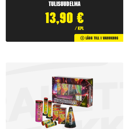
Tulisuudelma
13,90
€
/ kpl
Lägg Till I Varukorg