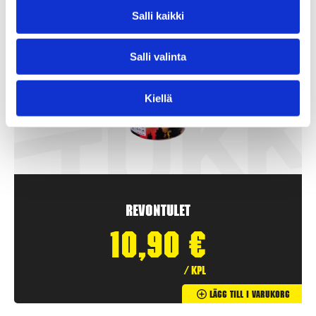
Salli kaikki
Salli valinta
Kiellä
Revontulet
10,90
€
/ kpl
Lägg Till I Varukorg