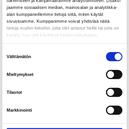
tukemiseen ja kävijämäärämme analysoimiseen. Lisäksi
jaamme sosiaalisen median, mainosalan ja analytiikka-
alan kumppaneillemme tietoja siitä, miten käytät
sivustoamme. Kumppanimme voivat yhdistää näitä
tietoja muihin tietoihin, joita olet antanut heille tai joita on
kerätty, kun olet käyttänyt heidän palvelujaan.
Suostumuksen
Välttämätön
valinta
Hästäkki
11,90
€
Mieltymykset
pkt
Tilastot
Lägg Till I Varukorg
Markkinointi