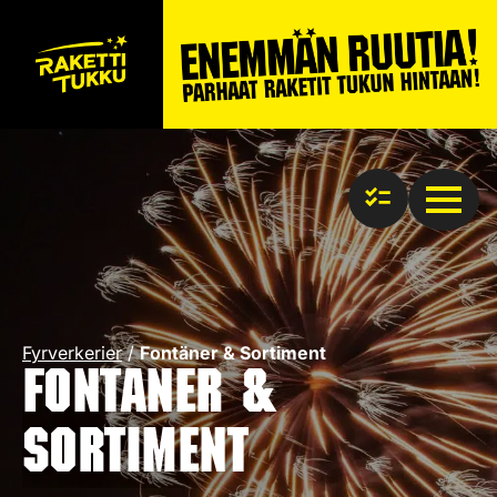
Fyrverkerier
/
Fontäner & Sortiment
Fontäner &
Sortiment