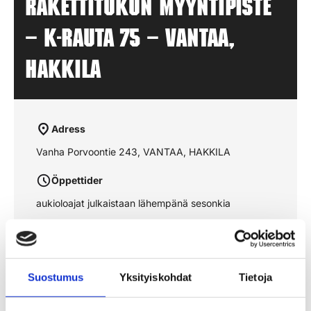
Rakettitukun myyntipiste
– K-RAUTA 75 – VANTAA,
HAKKILA
Adress
Vanha Porvoontie 243, VANTAA, HAKKILA
Öppettider
aukioloajat julkaistaan lähempänä sesonkia
Se rutten på kartan
Suostumus
Yksityiskohdat
Tietoja