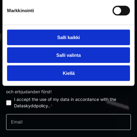
Markkinointi
Salli kaikki
Salli valinta
PRENUMERERA PÅ RAKETTITUKKU
NYHETSBREV
Kiellä
Prenumerera på nyhetsbrevet och få information om nyheter
och erbjudanden först!
I accept the use of my data in accordance with the
Dataskyddpolicy
*
Dataskyddpolicy..
*
e-
post
*