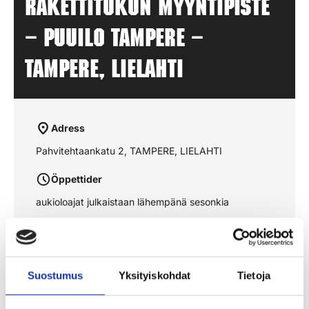
Rakettitukun myyntipiste
– PUUILO TAMPERE –
TAMPERE, LIELAHTI
Adress
Pahvitehtaankatu 2, TAMPERE, LIELAHTI
Öppettider
aukioloajat julkaistaan lähempänä sesonkia
Se rutten på kartan
Suostumus
Yksityiskohdat
Tietoja