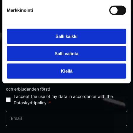
Markkinointi
Salli kaikki
Salli valinta
PRENUMERERA PÅ RAKETTITUKKU
NYHETSBREV
Kiellä
Prenumerera på nyhetsbrevet och få information om nyheter
och erbjudanden först!
I accept the use of my data in accordance with the
Dataskyddpolicy
*
Dataskyddpolicy..
*
e-
post
*