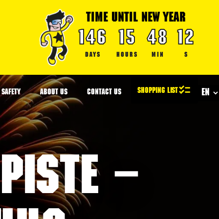
TIME UNTIL NEW YEAR
146
15
48
12
DAYS
HOURS
MIN
S
SAFETY
ABOUT US
CONTACT US
piste –