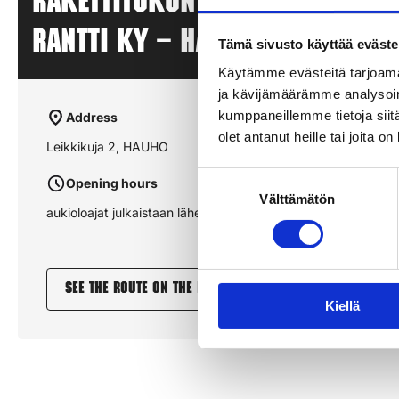
Rakettitukun myyntipiste – M
RANTTI KY – HAUHO
Tämä sivusto käyttää eväste
Käytämme evästeitä tarjoama
ja kävijämäärämme analysoim
kumppaneillemme tietoja siitä
Address
olet antanut heille tai joita o
Leikkikuja 2, HAUHO
Suostumuksen
Opening hours
Välttämätön
valinta
aukioloajat julkaistaan lähempänä sesonkia
See the route on the map
Kiellä