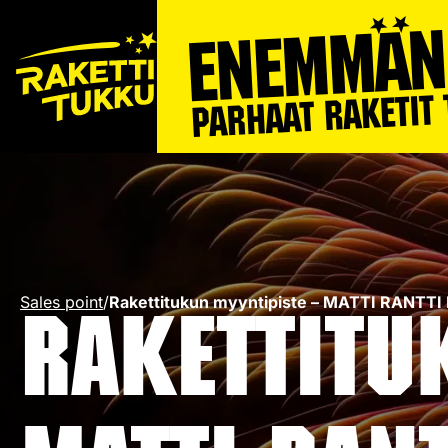
Sales point
/
Rakettitukun myyntipiste – MATTI RANTT
Rakettitu