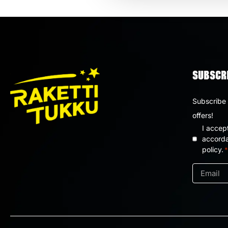
SUBSCRI
Subscribe 
offers!
I accep
Privacy
accorda
policy.
*
policy
*
Email
*