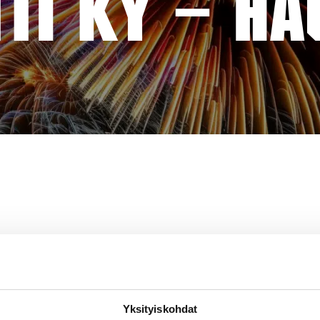
TTI KY – H
Yksityiskohdat