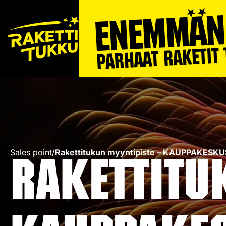
Sales point
/
Rakettitukun myyntipiste – KAUPPAKESK
Rakettitu