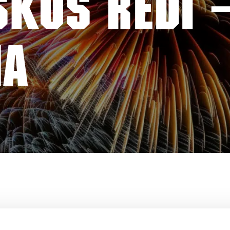
KUS REDI –
MA