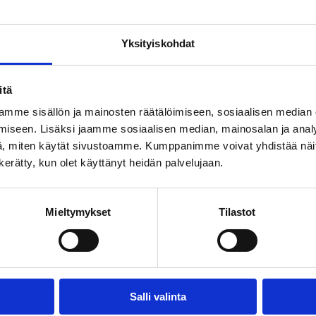
Yksityiskohdat
itä
,
mme sisällön ja mainosten räätälöimiseen, sosiaalisen median
iseen. Lisäksi jaamme sosiaalisen median, mainosalan ja analy
, miten käytät sivustoamme. Kumppanimme voivat yhdistää näitä t
n kerätty, kun olet käyttänyt heidän palvelujaan.
Mieltymykset
Tilastot
Salli valinta