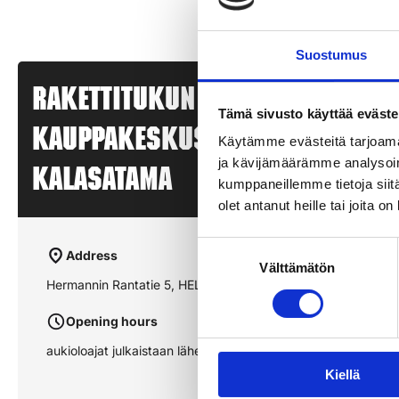
Suostumus
Rakettitukun myyntipiste –
Tämä sivusto käyttää eväste
KAUPPAKESKUS REDI – HELSINKI
Käytämme evästeitä tarjoama
ja kävijämäärämme analysoim
KALASATAMA
kumppaneillemme tietoja siitä
olet antanut heille tai joita o
Suostumuksen
Address
Välttämätön
valinta
Hermannin Rantatie 5, HELSINKI, KALASATAMA
Opening hours
aukioloajat julkaistaan lähempänä sesonkia
Kiellä