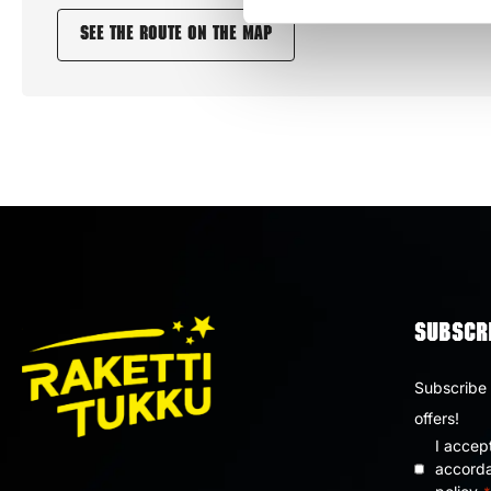
See the route on the map
SUBSCRI
Subscribe 
offers!
I accep
Privacy
accorda