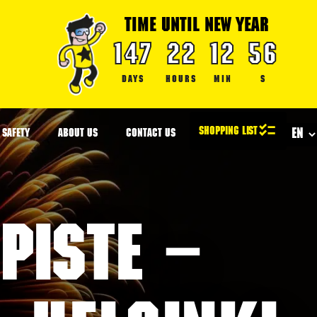
TIME UNTIL NEW YEAR
147
22
12
56
DAYS
HOURS
MIN
S
SAFETY
ABOUT US
CONTACT US
piste –