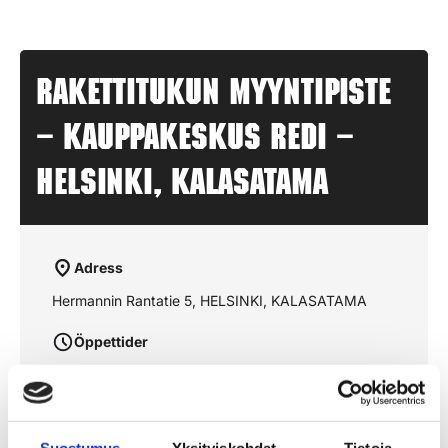
Rakettitukun myyntipiste
– KAUPPAKESKUS REDI –
HELSINKI, KALASATAMA
Adress
Hermannin Rantatie 5, HELSINKI, KALASATAMA
Öppettider
aukioloajat julkaistaan lähempänä sesonkia
Suostumus
Yksityiskohdat
Tietoja