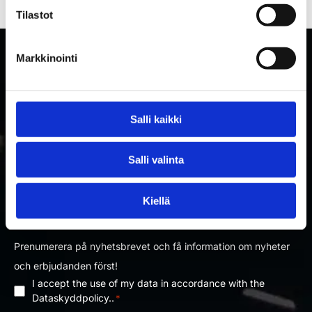
Tilastot
Markkinointi
Salli kaikki
Salli valinta
PRENUMERERA PÅ RAKETTITUKKU
Kiellä
NYHETSBREV
Prenumerera på nyhetsbrevet och få information om nyheter
och erbjudanden först!
I accept the use of my data in accordance with the
Dataskyddpolicy
Dataskyddpolicy..
*