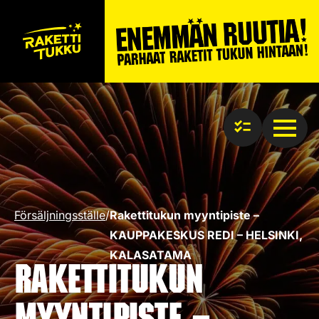
Försäljningsställe
/
Rakettitukun myyntipiste –
KAUPPAKESKUS REDI – HELSINKI,
KALASATAMA
Rakettitukun