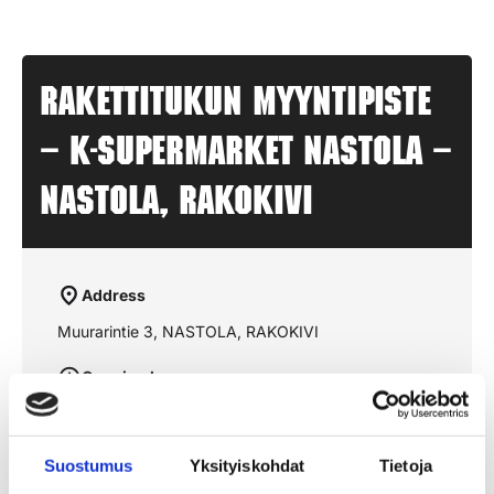
Rakettitukun myyntipiste
– K-SUPERMARKET NASTOLA –
NASTOLA, RAKOKIVI
Address
Muurarintie 3, NASTOLA, RAKOKIVI
Opening hours
aukioloajat julkaistaan lähempänä sesonkia
Suostumus
Yksityiskohdat
Tietoja