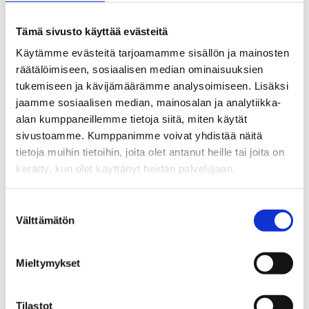
See the route on the map
Tämä sivusto käyttää evästeitä
Käytämme evästeitä tarjoamamme sisällön ja mainosten
räätälöimiseen, sosiaalisen median ominaisuuksien
tukemiseen ja kävijämäärämme analysoimiseen. Lisäksi
jaamme sosiaalisen median, mainosalan ja analytiikka-
alan kumppaneillemme tietoja siitä, miten käytät
sivustoamme. Kumppanimme voivat yhdistää näitä
tietoja muihin tietoihin, joita olet antanut heille tai joita on
kerätty, kun olet käyttänyt heidän palvelujaan.
Suostumuksen
Välttämätön
valinta
Mieltymykset
Tilastot