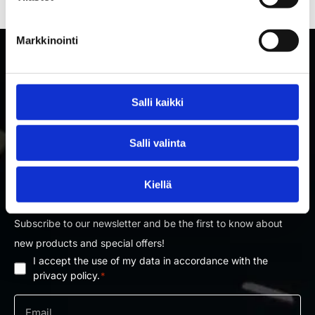
Markkinointi
Salli kaikki
Salli valinta
Kiellä
SUBSCRIBE TO RAKETTITUKKU'S NEWSLETTER
Subscribe to our newsletter and be the first to know about
new products and special offers!
I accept the use of my data in accordance with the
Privacy
privacy policy.
*
policy
*