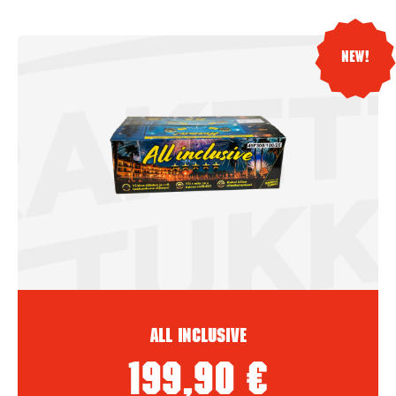
New!
All inclusive
199,90
€