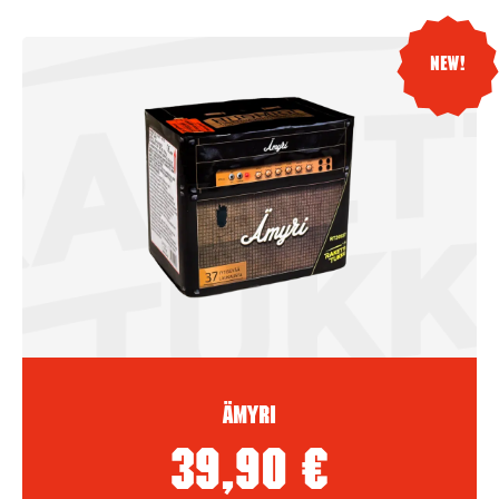
New!
Ämyri
39,90
€