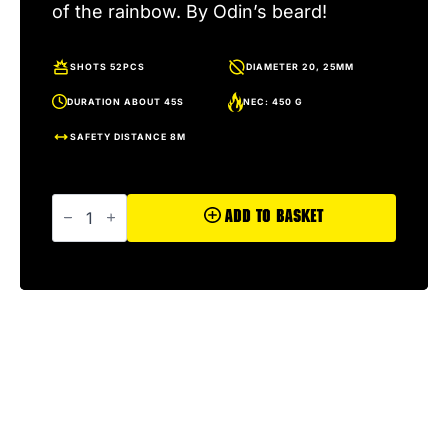
of the rainbow. By Odin’s beard!
SHOTS 52PCS
DIAMETER 20, 25MM
DURATION ABOUT 45S
NEC: 450 G
SAFETY DISTANCE 8M
Viikinki
quantity
Add To Basket