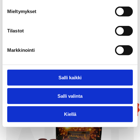
Mieltymykset
Tilastot
Mammutti
Markkinointi
99,90
€
Add To Basket
Salli kaikki
Salli valinta
New!
Kiellä