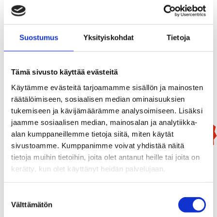
Tulisuudelma
Suostumus
Yksityiskohdat
Tietoja
13,90
€
Tämä sivusto käyttää evästeitä
Add To Basket
Käytämme evästeitä tarjoamamme sisällön ja mainosten
räätälöimiseen, sosiaalisen median ominaisuuksien
tukemiseen ja kävijämäärämme analysoimiseen. Lisäksi
jaamme sosiaalisen median, mainosalan ja analytiikka-
New!
alan kumppaneillemme tietoja siitä, miten käytät
sivustoamme. Kumppanimme voivat yhdistää näitä
tietoja muihin tietoihin, joita olet antanut heille tai joita on
kerätty, kun olet käyttänyt heidän palvelujaan.
Suostumuksen
Välttämätön
valinta