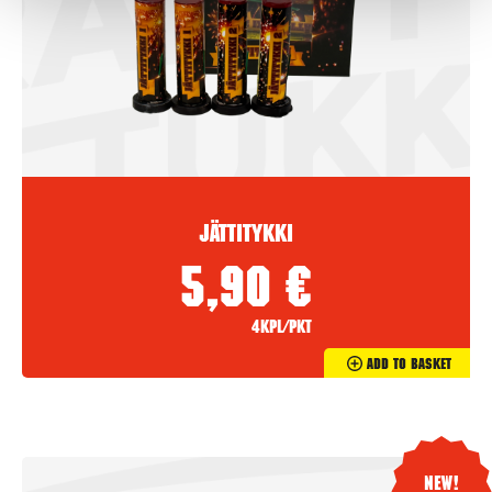
Jättitykki
5,90
€
4kpl/pkt
Add To Basket
New!