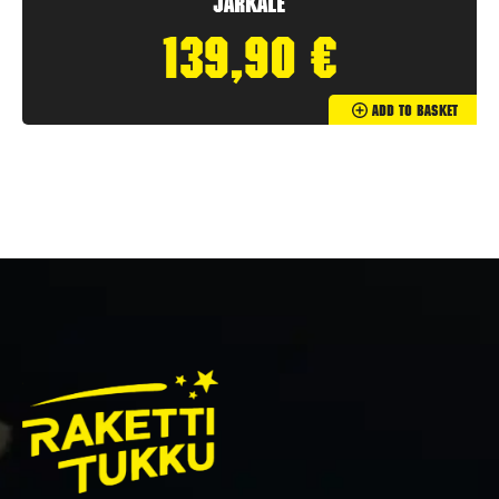
Järkäle
139,90
€
Add To Basket