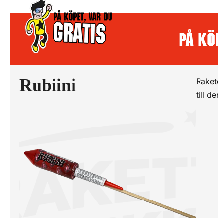
På köp
Rubiini
Raket
till 