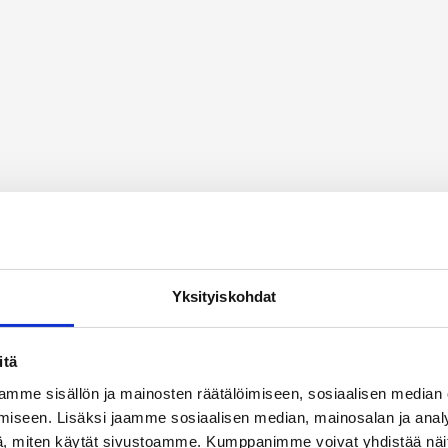
Yksityiskohdat
itä
blått glitter på millimetern. Ny mäktig jätteraket, som målar
mme sisällön ja mainosten räätälöimiseen, sosiaalisen median
eskåda.
iseen. Lisäksi jaamme sosiaalisen median, mainosalan ja analy
, miten käytät sivustoamme. Kumppanimme voivat yhdistää näitä t