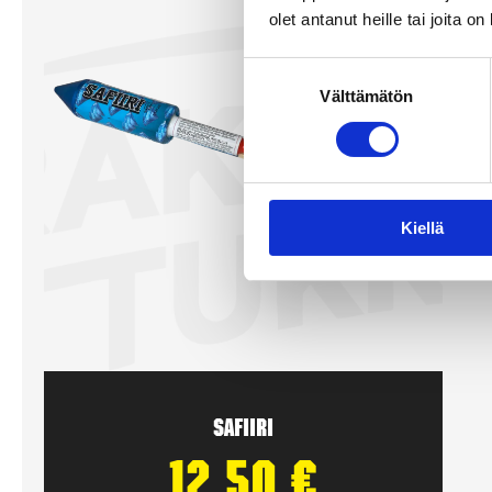
olet antanut heille tai joita o
Suostumuksen
Välttämätön
valinta
Kiellä
Safiiri
12,50
€