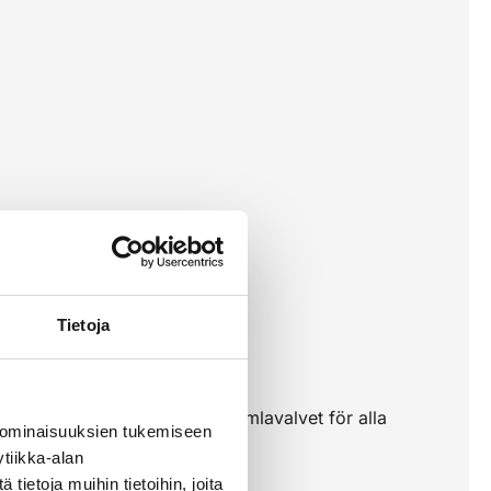
Tietoja
 en härlig blå upplevelse på himlavalvet för alla
 ominaisuuksien tukemiseen
tiikka-alan
ietoja muihin tietoihin, joita