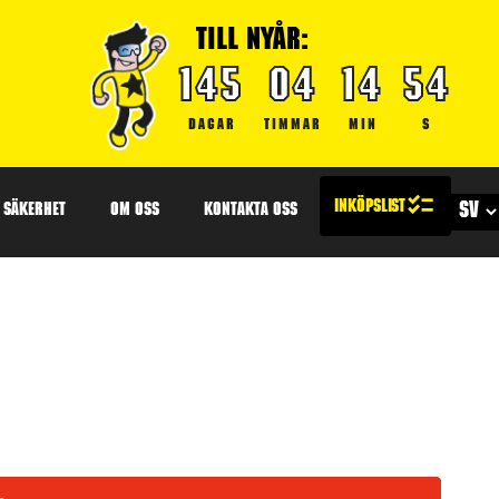
TILL NYÅR:
145
04
14
53
DAGAR
TIMMAR
MIN
S
SÄKERHET
OM OSS
KONTAKTA OSS