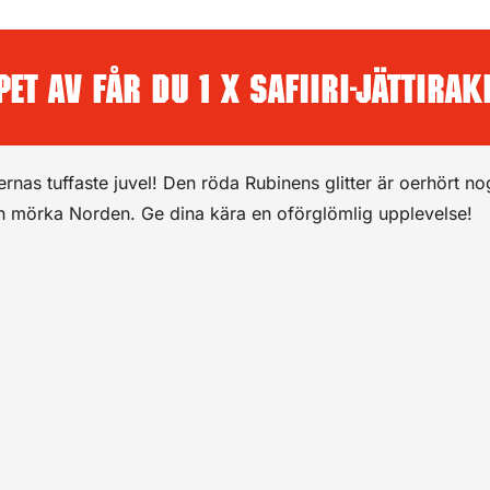
et av får du 1 x Safiiri-jättirake
ernas tuffaste juvel! Den röda Rubinens glitter är oerhört 
den mörka Norden. Ge dina kära en oförglömlig upplevelse!