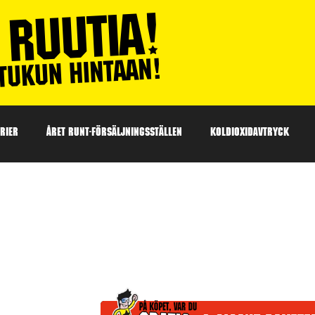
RIER
ÅRET RUNT-FÖRSÄLJNINGSSTÄLLEN
KOLDIOXIDAVTRYCK