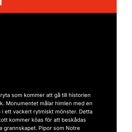
r
yta som kommer att gå till historien
erk. Monumentet målar himlen med en
 i ett vackert rytmiskt mönster. Detta
ott kommer köas för att beskådas
a grannskapet. Pipor som Notre