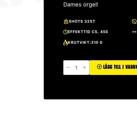
Dames orgel!
SHOTS 32ST
EFFEKTTID CS. 45S
KRUTVIKT:310 G
Monumentti
mängd
Lägg Till I Var