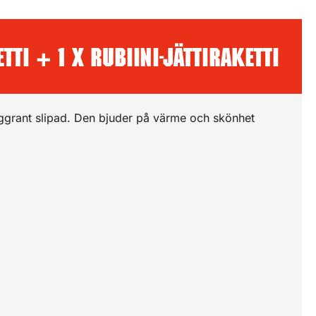
tti + 1 x Rubiini-jättiraketti
noggrant slipad. Den bjuder på värme och skönhet