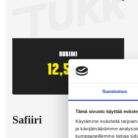
Rubiini
12,50
€
/ kpl
Suostumus
Tämä sivusto käyttää eväste
Safiiri
Exakt 
Käytämme evästeitä tarjoama
att b
ja kävijämäärämme analysoim
kumppaneillemme tietoja siitä