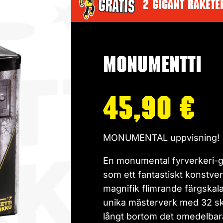
2 gigant rakete
Monumentti
45,90
€
MONUMENTAL uppvisning!
En monumental fyrverkeri-gr
som ett fantastiskt konstv
magnifik flimrande färgskala
unika mästerverk med 32 sk
långt bortom det omedelbar