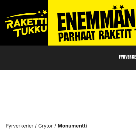
FYRVERKE
Fyrverkerier
/
Grytor
/
Monumentti