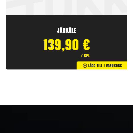
Järkäle
139,90
€
/ kpl
Lägg Till I Varukorg