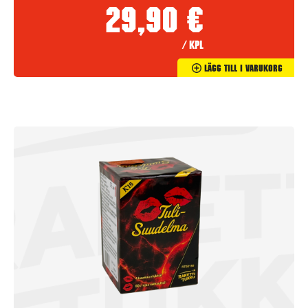
29,90
€
/ kpl
Lägg Till I Varukorg