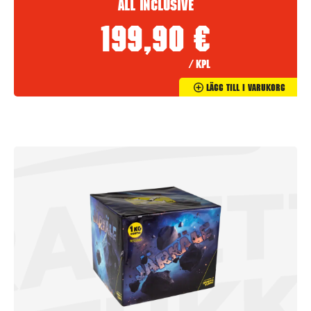
All inclusive
199,90
€
/ kpl
Lägg Till I Varukorg