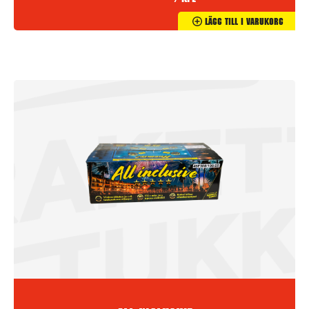
/ kpl
Lägg Till I Varukorg