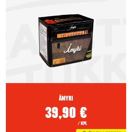
Ämyri
39,90
€
/ kpl