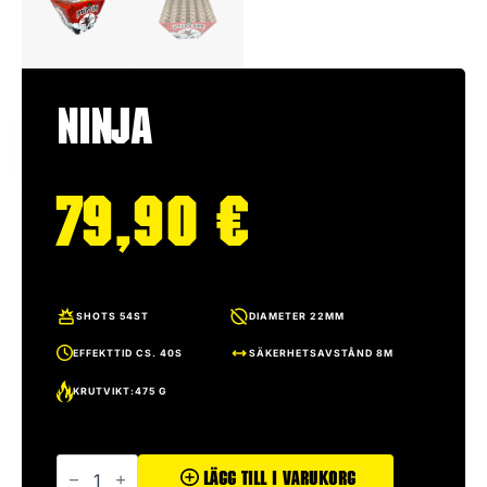
Ninja
79,90
€
SHOTS 54ST
DIAMETER 22MM
EFFEKTTID CS. 40S
SÄKERHETSAVSTÅND 8M
KRUTVIKT:475 G
Ninja
mängd
Lägg Till I Varukorg