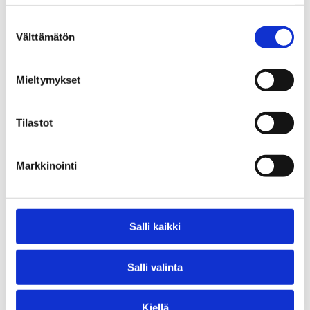
Suostumuksen
Välttämätön
valinta
Mieltymykset
Mammutti
Tilastot
99,90
€
Markkinointi
/ kpl
Lägg Till I Varukorg
Salli kaikki
Salli valinta
Kiellä