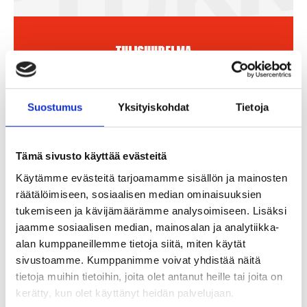
Tulisuudelma
13,90
€
Suostumus
Yksityiskohdat
Tietoja
/ kpl
Lägg Till I Varukorg
Tämä sivusto käyttää evästeitä
Käytämme evästeitä tarjoamamme sisällön ja mainosten
räätälöimiseen, sosiaalisen median ominaisuuksien
tukemiseen ja kävijämäärämme analysoimiseen. Lisäksi
jaamme sosiaalisen median, mainosalan ja analytiikka-
alan kumppaneillemme tietoja siitä, miten käytät
sivustoamme. Kumppanimme voivat yhdistää näitä
tietoja muihin tietoihin, joita olet antanut heille tai joita on
kerätty, kun olet käyttänyt heidän palvelujaan.