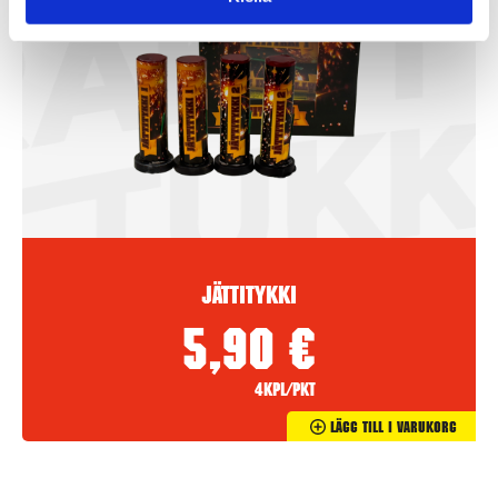
Jättitykki
5,90
€
4kpl/pkt
Lägg Till I Varukorg