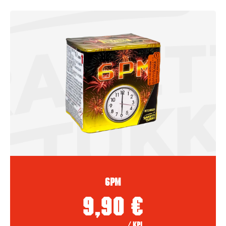
6PM
9,90
€